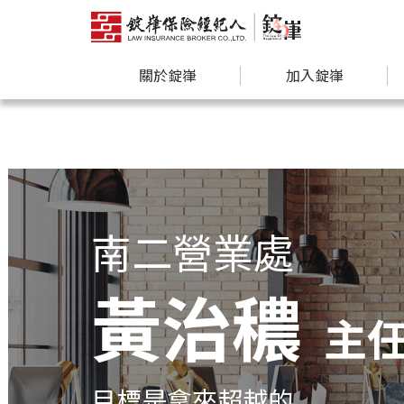
關於錠嵂
加入錠嵂
南二營業處
黃治穠
主
目標是拿來超越的