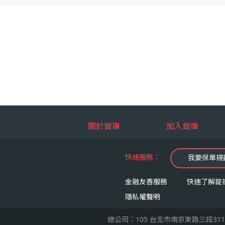
關於錠嵂
加入錠嵂
快速服務：
我要保單規
金融友善服務
快速了解錠
隱私權聲明
總公司：105 台北市南京東路三段311號5樓Cop