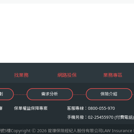
找業務
網路投保
業務專區
劃
需求分析
保險介紹
嵂
保單權益保障專案
客服專線：0800-055-970
手機另撥：02-25455970 (付費電話)
yright Ⓒ 2026 錠嵂保險經紀人股份有限公司LAW Insurance Broker Co