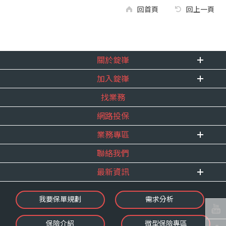
回首頁
回上一頁
關於錠嵂
加入錠嵂
企業資訊
找業務
重要事跡
內勤招聘
得獎紀錄
網路投保
精英招募
服務宣言
年度增員計畫
業務專區
合作夥伴
聯絡我們
E 線資源網
最新資訊
最新消息
我要保單規劃
需求分析
錠嵂焦點
保險介紹
微型保險專區
影音頻道