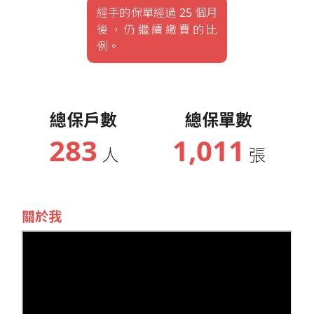
經手的保單經過 25 個月
後，仍繼續繳費的比
例。
總保戶數
總保單數
283
1,011
人
張
關於我