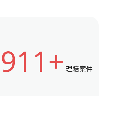
1911+
理賠案件