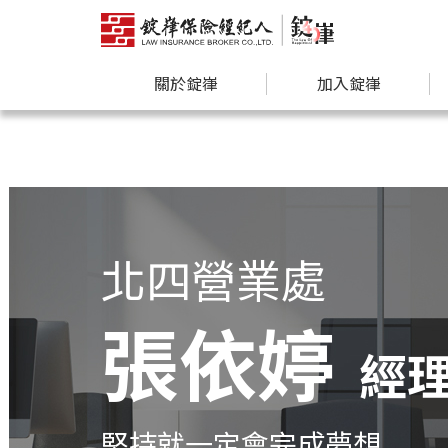
關於錠嵂
加入錠嵂
北四營業處
張依婷
經
堅持就一定會完成夢想