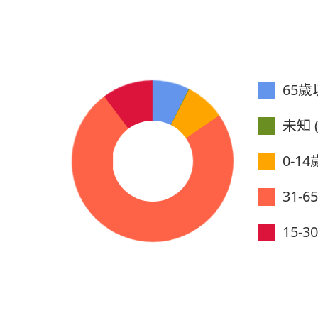
65歲以
未知 (
0-14歲
31-6
15-30