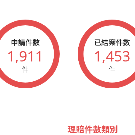
2020
春季藍鵲業
2020
秋季藍鵲業
2019
藍鵲企業家
申請件數
已結案件數
2019
春季藍鵲業
1,911
1,453
2019
秋季藍鵲業
件
件
2018
春季藍鵲業
2017
新力獎觀察
2017
春季藍鵲業
2017
秋季藍鵲業
2016
秋季藍鵲業
理賠件數類別