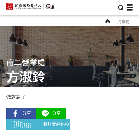
⌕
找業務
南二營業處
方淑鈴
做就對了
我想要網路投保