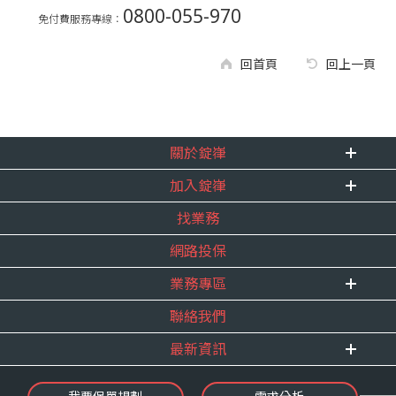
0800-055-970
免付費服務專線：
回首頁
回上一頁
關於錠嵂
加入錠嵂
企業資訊
找業務
重要事跡
內勤招聘
得獎紀錄
網路投保
精英招募
服務宣言
年度增員計畫
業務專區
合作夥伴
聯絡我們
E 線資源網
最新資訊
最新消息