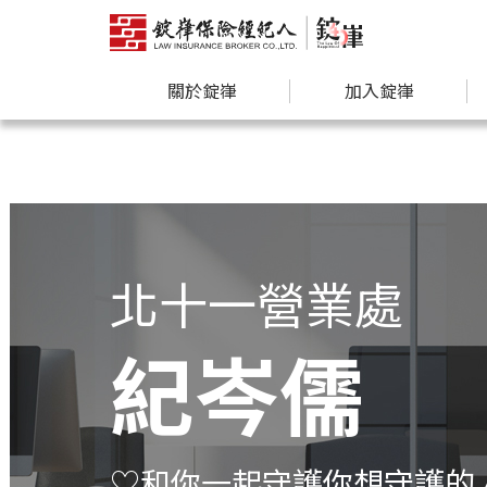
關於錠嵂
加入錠嵂
北十一營業處
紀岑儒
♡和你一起守護你想守護的