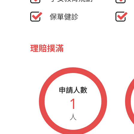
保單健診
理賠撲滿
申請人數
1
人