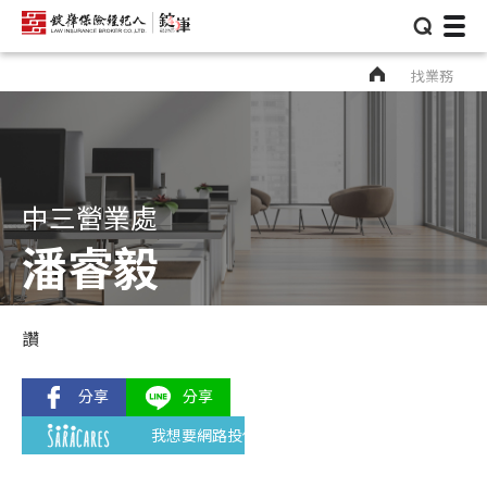
⌕
找業務
中三營業處
潘睿毅
讚
我想要網路投保