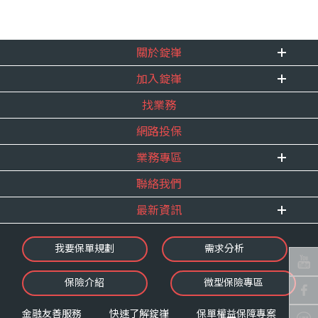
關於錠嵂
加入錠嵂
企業資訊
找業務
重要事跡
內勤招聘
得獎紀錄
網路投保
精英招募
服務宣言
年度增員計畫
業務專區
合作夥伴
聯絡我們
E 線資源網
最新資訊
最新消息
我要保單規劃
需求分析
錠嵂焦點
保險介紹
微型保險專區
影音頻道
業務資源分享
金融友善服務
快速了解錠嵂
保單權益保障專案