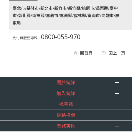
臺北市/基隆市/新北市/新竹市/新竹縣/桃園市/苗栗縣/臺中
市/彰化縣/南投縣/嘉義市/嘉義縣/雲林縣/臺南市/高雄市/屏
東縣
0800-055-970
免付費服務專線：
回首頁
回上一頁
關於錠嵂
加入錠嵂
企業資訊
找業務
重要事跡
內勤招聘
得獎紀錄
網路投保
精英招募
服務宣言
年度增員計畫
業務專區
合作夥伴