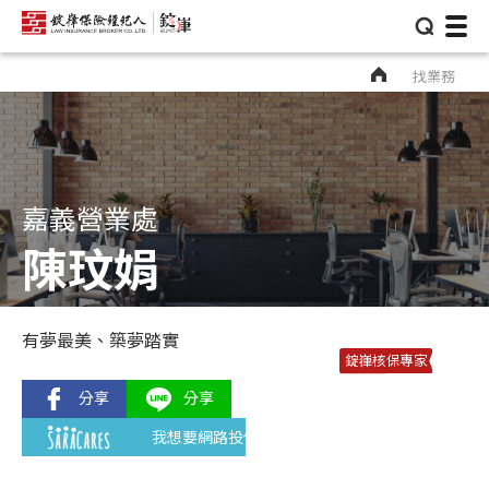
⌕
找業務
嘉義營業處
陳玟娟
有夢最美、築夢踏實
錠嵂核保專家
我想要網路投保