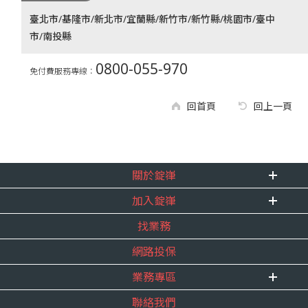
臺北市/基隆市/新北市/宜蘭縣/新竹市/新竹縣/桃園市/臺中
市/南投縣
0800-055-970
免付費服務專線：
回首頁
回上一頁
關於錠嵂
加入錠嵂
企業資訊
找業務
重要事跡
內勤招聘
得獎紀錄
網路投保
精英招募
服務宣言
年度增員計畫
業務專區
合作夥伴
聯絡我們