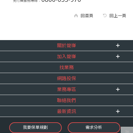
免付費服務專線：
回首頁
回上一頁
關於錠嵂
加入錠嵂
企業資訊
找業務
重要事跡
內勤招聘
得獎紀錄
網路投保
精英招募
服務宣言
年度增員計畫
業務專區
合作夥伴
聯絡我們
E 線資源網
最新資訊
最新消息
我要保單規劃
需求分析