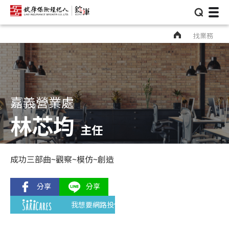
⌕
找業務
嘉義營業處
林芯均
主任
成功三部曲~觀察~模仿~創造
我想要網路投保