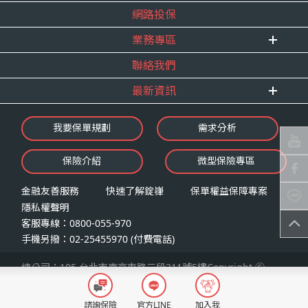
得獎紀錄
網路投保
精英招募
服務宣言
年度增員計畫
業務專區
合作夥伴
聯絡我們
E 線資源網
最新資訊
最新消息
我要保單規劃
需求分析
錠嵂焦點
保險介紹
微型保險專區
影音頻道
業務資源分享
金融友善服務
快速了解錠嵂
保單權益保障專案
隱私權聲明
客服專線：0800-055-970
手機另撥：02-25455970 (付費電話)
總公司：105 台北市南京東路三段311號5樓Copyright Ⓒ
2026 錠嵂保險經紀人股份有限公司LAW Insurance Broker
Co., Ltd. All Rights Reserved
諮詢保險
官方LINE
加入我