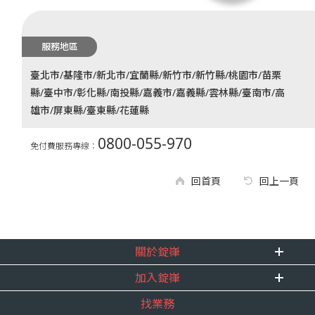
服務地區
臺北市/基隆市/新北市/宜蘭縣/新竹市/新竹縣/桃園市/苗栗
縣/臺中市/彰化縣/南投縣/嘉義市/嘉義縣/雲林縣/臺南市/高
雄市/屏東縣/臺東縣/花蓮縣
0800-055-970
免付費服務專線：
回首頁
回上一頁
關於錠嵂
加入錠嵂
企業資訊
找業務
重要事跡
內勤招聘