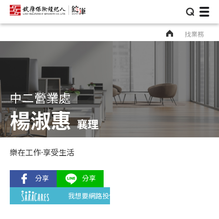
⌕
找業務
中二營業處
楊淑惠
襄理
樂在工作·享受生活
我想要網路投保