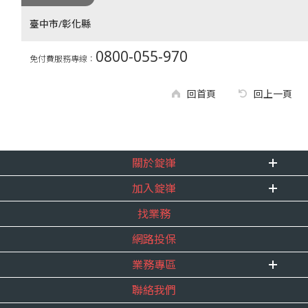
臺中市/彰化縣
0800-055-970
免付費服務專線：
回首頁
回上一頁
關於錠嵂
加入錠嵂
企業資訊
找業務
重要事跡
內勤招聘
得獎紀錄
網路投保
精英招募
服務宣言
年度增員計畫
業務專區
合作夥伴
聯絡我們
E 線資源網