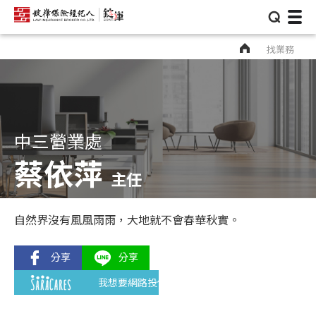
⌕
找業務
中三營業處
蔡依萍
主任
自然界沒有風風雨雨，大地就不會春華秋實。
我想要網路投保