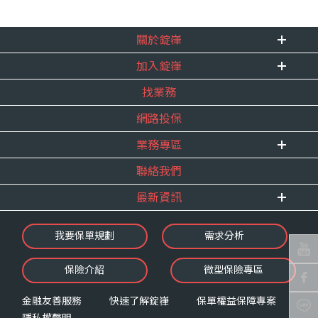
關於錠嵂
加入錠嵂
企業資訊
找業務
重要事跡
內勤招聘
得獎紀錄
網路投保
精英招募
服務宣言
年度增員計畫
業務專區
合作夥伴
聯絡我們
E 線資源網
最新資訊
最新消息
我要保單規劃
需求分析
錠嵂焦點
保險介紹
微型保險專區
影音頻道
業務資源分享
金融友善服務
快速了解錠嵂
保單權益保障專案
隱私權聲明