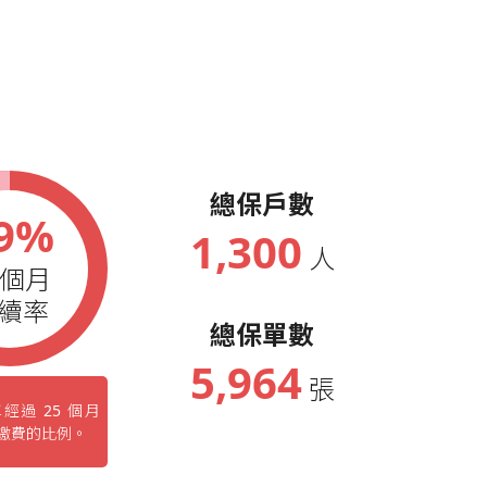
務大會績優人員
務大會績優人員
務大會績優人員
務大會績優人員
總保戶數
9%
務大會績優人員
1,300
人
5個月
參加年會人員
續率
總保單數
5,964
張
經過 25 個月
繳費的比例。