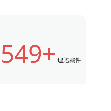
2549+
理賠案件