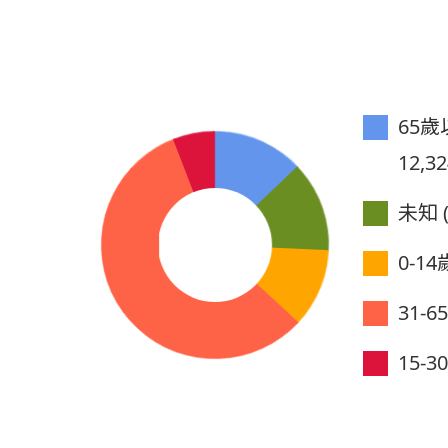
65歲以
12,32
未知 (
0-14歲
31-6
15-30