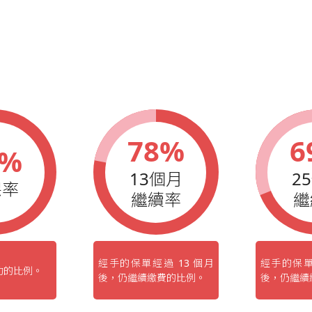
2017
秋季藍鵲業
2016
春季藍鵲業
2016
秋季藍鵲業
2015
春季藍鵲業
78%
6
2015
秋季藍鵲業
0%
13個月
2
2013
藍鵲企業家
保率
繼續率
繼
經手的保單經過 13 個月
經手的保單
功的比例。
後，仍繼續繳費的比例。
後，仍繼續