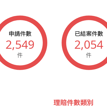
2023
藍鵲企業家
2023
秋季藍鵲業
2022
新力獎榮譽
申請件數
已結案件數
2022
春季藍鵲業
2,549
2,054
2022
秋季藍鵲業
件
件
2021
新力獎頂尖
2021
春季藍鵲業
2021
秋季藍鵲業
2020
新力獎超級
2020
春季藍鵲業
理賠件數類別