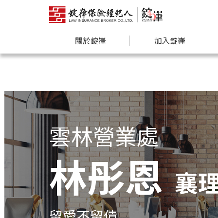
關於錠嵂
加入錠嵂
雲林營業處
林彤恩
襄
留愛不留債