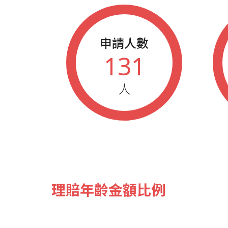
申請人數
131
人
理賠年齡金額比例