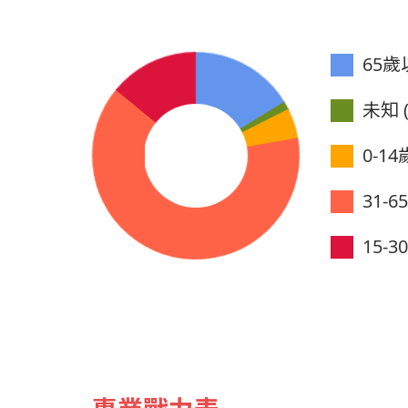
65歲以
未知 (
0-14歲
31-6
15-3