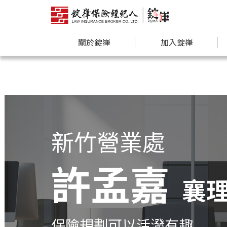
關於錠嵂
加入錠嵂
新竹營業處
許孟嘉
襄
保險規劃可以活潑有趣