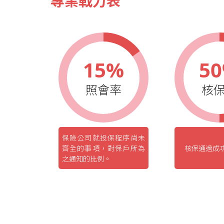
專業戰力表
15%
5
照會率
核
保險公司就投保程序尚未
齊全的事項，對保戶所為
核保通過成
之通知的比例。