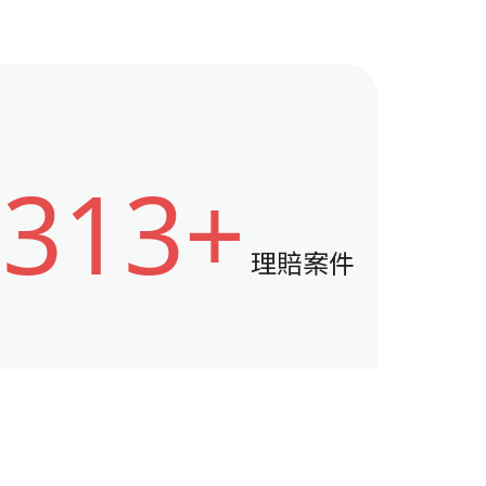
313+
理賠案件