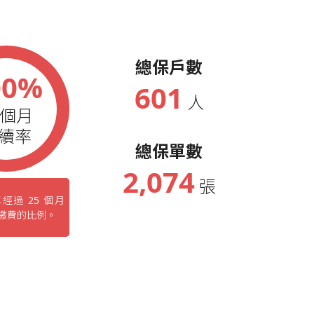
總保戶數
00%
601
人
5個月
續率
總保單數
2,074
張
經過 25 個月
繳費的比例。