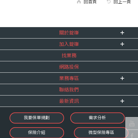
回首頁
回上一頁
關於錠嵂
加入錠嵂
企業資訊
找業務
重要事跡
內勤招聘
得獎紀錄
網路投保
精英招募
服務宣言
年度增員計畫
業務專區
合作夥伴
聯絡我們
E 線資源網
最新資訊
最新消息
我要保單規劃
需求分析
錠嵂焦點
保險介紹
微型保險專區
影音頻道