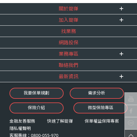
關於錠嵂
加入錠嵂
企業資訊
找業務
重要事跡
內勤招聘
得獎紀錄
網路投保
精英招募
服務宣言
年度增員計畫
業務專區
合作夥伴
聯絡我們
E 線資源網
最新資訊
最新消息
我要保單規劃
需求分析
錠嵂焦點
保險介紹
微型保險專區
影音頻道
業務資源分享
金融友善服務
快速了解錠嵂
保單權益保障專案
隱私權聲明
客服專線：0800-055-970