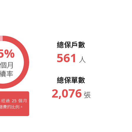
總保戶數
5%
561
人
5個月
續率
總保單數
2,076
張
經過 25 個月
繳費的比例。