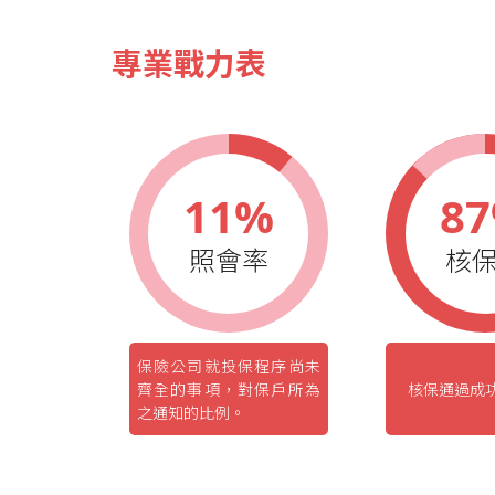
專業戰力表
11%
8
照會率
核
保險公司就投保程序尚未
齊全的事項，對保戶所為
核保通過成
之通知的比例。