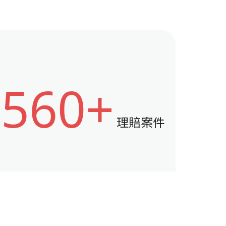
560+
理賠案件