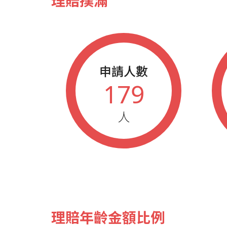
理賠撲滿
申請人數
179
人
理賠年齡金額比例