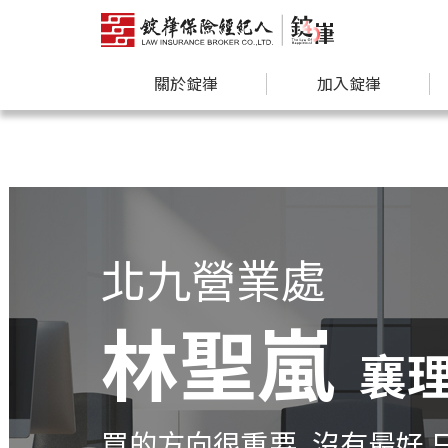
關於錠嵂
加入錠嵂
北九營業處
林聖嵐
襄
買的方向很重要, 沒有最好 