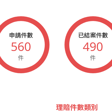
2017
春季藍鵲業
2016
秋季藍鵲業
申請件數
已結案件數
560
490
件
件
理賠件數類別