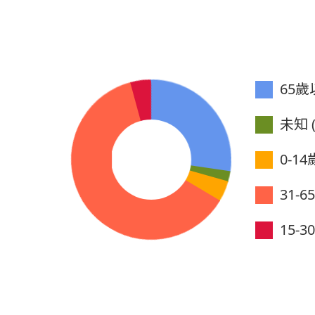
65歲以
未知 (
0-14歲
31-6
15-30