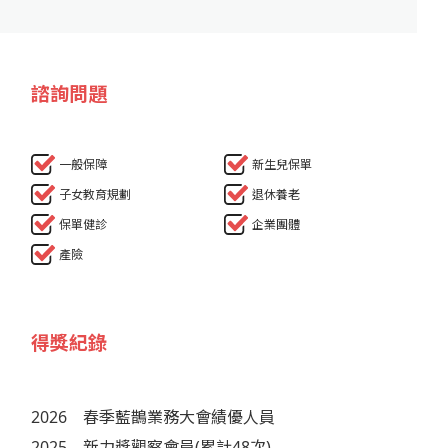
諮詢問題
一般保障
新生兒保單
子女教育規劃
退休養老
保單健診
企業團體
產險
得獎紀錄
2026
春季藍鵲業務大會績優人員
2025
新力獎觀察會員(累計48次)