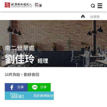
⌕
找業務
南二營業處
劉佳玲
經理
以終為始，勤耕善田
我想要網路投保