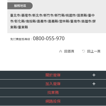
服務地區
臺北市/基隆市/新北市/新竹市/新竹縣/桃園市/苗栗縣/臺中
市/彰化縣/南投縣/嘉義市/嘉義縣/雲林縣/臺南市/高雄市/屏
東縣/臺東縣
0800-055-970
免付費服務專線：
回首頁
回上一頁
關於錠嵂
加入錠嵂
企業資訊
找業務
重要事跡
內勤招聘
得獎紀錄
網路投保
精英招募