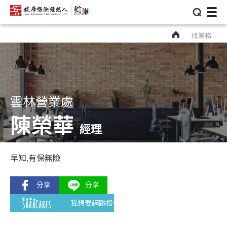
⌕
找業務
雲林營業處
陳榮華
經理
早知,有保無險
我想要網路投保