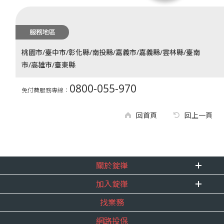
服務地區
桃園市/臺中市/彰化縣/南投縣/嘉義市/嘉義縣/雲林縣/臺南
市/高雄市/臺東縣
0800-055-970
免付費服務專線：
回首頁
回上一頁
關於錠嵂
加入錠嵂
企業資訊
找業務
重要事跡
內勤招聘
得獎紀錄
網路投保
精英招募