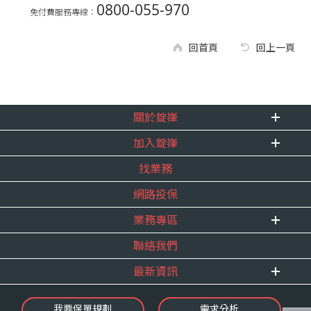
0800-055-970
免付費服務專線：
回首頁
回上一頁
關於錠嵂
加入錠嵂
企業資訊
找業務
重要事跡
內勤招聘
得獎紀錄
網路投保
精英招募
服務宣言
年度增員計畫
業務專區
合作夥伴
聯絡我們
E 線資源網
最新資訊
最新消息
我要保單規劃
需求分析