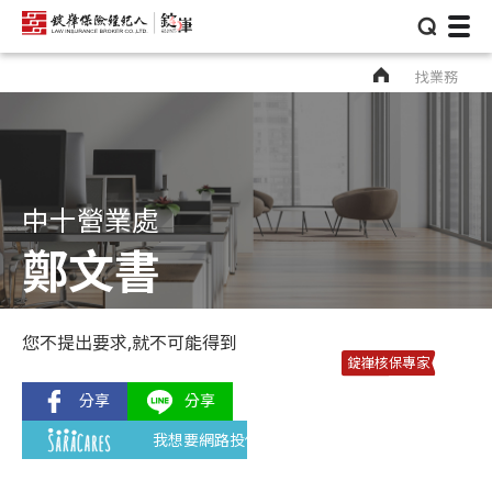
⌕
找業務
中十營業處
鄭文書
您不提出要求,就不可能得到
錠嵂核保專家
我想要網路投保