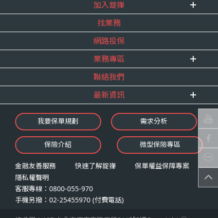
式。
加入錠嵂
企業資訊
四、當事人依個資法第三條規定得行使之權利及方
找業務
重要事跡
內勤招聘
式
得獎紀錄
網路投保
精英招募
（一）當事人得行使之權利
服務宣言
年度增員計畫
台端就錠嵂公司向 台端所蒐集之個人資
業務專區
合作夥伴
料，得向錠嵂公司行使下列權利，除法令
聯絡我們
E 線資源網
另有規定或履行契約所必要外，錠嵂公司
最新資訊
不得拒絕：
查詢或請求閱覽。
最新消息
我要保單規劃
需求分析
請求製給複製本。
錠嵂焦點
請求補充或更正。
保險介紹
微型保險專區
影音頻道
請求停止蒐集、處理或利用。
業務資源分享
請求刪除。
金融友善服務
快速了解錠嵂
保單權益保障專案
隱私權聲明
（二）當事人行使權利之方式
客服專線：0800-055-970
台端如欲行使上述權利時，得以書面方式
手機另撥：02-25455970 (付費電話)
向錠嵂公司申請，申請書面送達地址：台