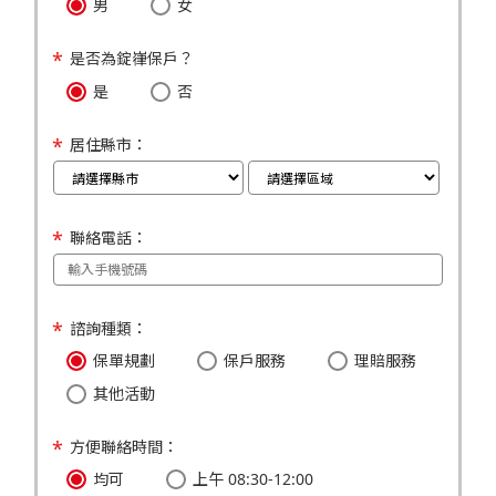
男
女
是否為錠嵂保戶？
是
否
居住縣市：
聯絡電話：
諮詢種類：
保單規劃
保戶服務
理賠服務
其他活動
方便聯絡時間：
均可
上午 08:30-12:00