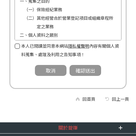
一、蒐集之目的
（一）保險經紀業務
（二）其他經營合於營業登記項目或組織章程所
定之業務
二、個人資料之類別
（一）姓名
本人已閱讀並同意本網站
隱私權聲明
內容有關個人資
（二）性別
料蒐集、處理及利用之告知事項！
（三）連絡方式（電話及地址）
三、個人資料利用之期間、地區、對象及方式
（一）期間：蒐集之目的存續期間及依法令規定
應為保存之期間。
（二）地區：中華民國境內。
回首頁
回上一頁
（三）對象：錠嵂公司及所屬業務員、錠嵂公司
合作廠商、依法有調查權機關或金融監理
機關。
關於錠嵂
（四）方式：自動化機器或其他非自動化之方