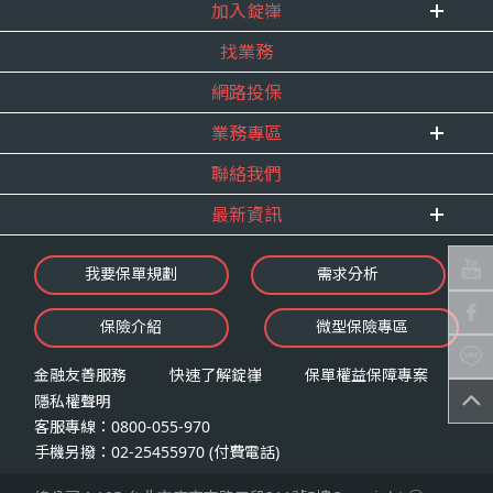
式。
加入錠嵂
企業資訊
四、當事人依個資法第三條規定得行使之權利及方
找業務
重要事跡
內勤招聘
式
得獎紀錄
網路投保
精英招募
（一）當事人得行使之權利
服務宣言
年度增員計畫
台端就錠嵂公司向 台端所蒐集之個人資
業務專區
合作夥伴
料，得向錠嵂公司行使下列權利，除法令
聯絡我們
E 線資源網
另有規定或履行契約所必要外，錠嵂公司
最新資訊
不得拒絕：
查詢或請求閱覽。
最新消息
我要保單規劃
需求分析
請求製給複製本。
錠嵂焦點
請求補充或更正。
保險介紹
微型保險專區
影音頻道
請求停止蒐集、處理或利用。
業務資源分享
請求刪除。
金融友善服務
快速了解錠嵂
保單權益保障專案
隱私權聲明
（二）當事人行使權利之方式
客服專線：0800-055-970
台端如欲行使上述權利時，得以書面方式
手機另撥：02-25455970 (付費電話)
向錠嵂公司申請，申請書面送達地址：台