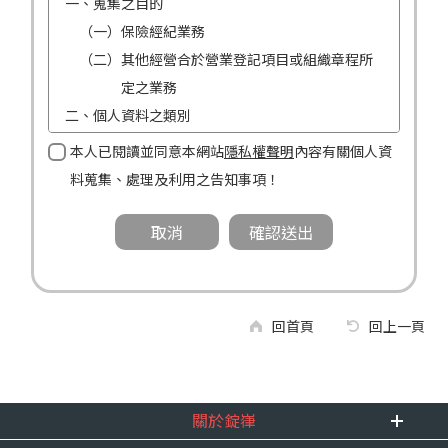
一、蒐集之目的
（一）保險經紀業務
（二）其他經營合於營業登記項目或組織章程所
定之業務
二、個人資料之類別
（一）姓名
本人已閱讀並同意本網站
隱私權聲明
內容有關個人資
（二）性別
料蒐集、處理及利用之告知事項！
（三）連絡方式（電話及地址）
三、個人資料利用之期間、地區、對象及方式
（一）期間：蒐集之目的存續期間及依法令規定
應為保存之期間。
（二）地區：中華民國境內。
回首頁
回上一頁
（三）對象：錠嵂公司及所屬業務員、錠嵂公司
合作廠商、依法有調查權機關或金融監理
機關。
關於錠嵂
（四）方式：自動化機器或其他非自動化之方