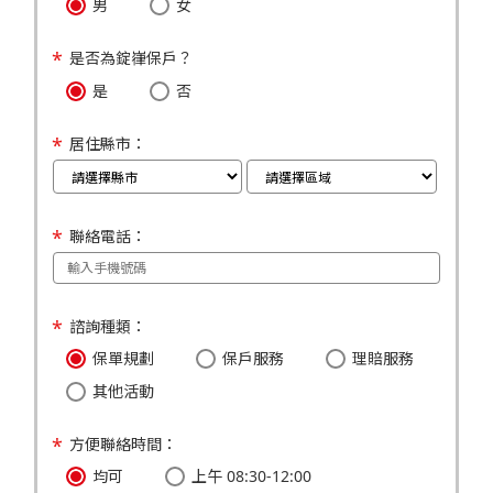
男
女
是否為錠嵂保戶？
是
否
居住縣市：
聯絡電話：
諮詢種類：
保單規劃
保戶服務
理賠服務
其他活動
方便聯絡時間：
均可
上午 08:30-12:00