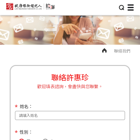
⌕
聯絡我們
聯絡許惠珍
歡迎填表諮詢，會盡快與您聯繫。
姓名：
性別：