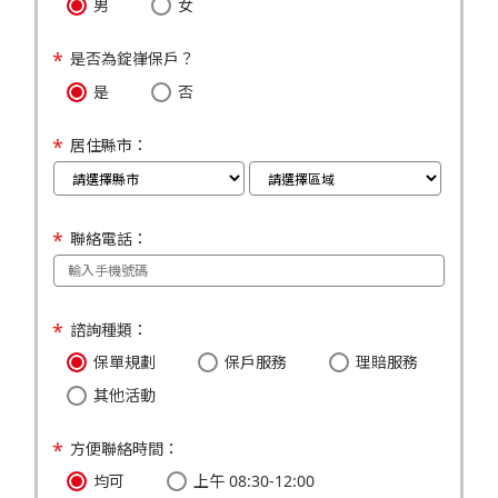
男
女
是否為錠嵂保戶？
是
否
居住縣市：
聯絡電話：
諮詢種類：
保單規劃
保戶服務
理賠服務
其他活動
方便聯絡時間：
均可
上午 08:30-12:00