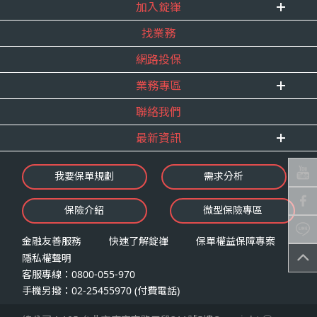
式。
加入錠嵂
企業資訊
四、當事人依個資法第三條規定得行使之權利及方
找業務
重要事跡
內勤招聘
式
得獎紀錄
網路投保
精英招募
（一）當事人得行使之權利
服務宣言
年度增員計畫
台端就錠嵂公司向 台端所蒐集之個人資
業務專區
合作夥伴
料，得向錠嵂公司行使下列權利，除法令
聯絡我們
E 線資源網
另有規定或履行契約所必要外，錠嵂公司
最新資訊
不得拒絕：
查詢或請求閱覽。
最新消息
我要保單規劃
需求分析
請求製給複製本。
錠嵂焦點
請求補充或更正。
保險介紹
微型保險專區
影音頻道
請求停止蒐集、處理或利用。
業務資源分享
請求刪除。
金融友善服務
快速了解錠嵂
保單權益保障專案
隱私權聲明
（二）當事人行使權利之方式
客服專線：0800-055-970
台端如欲行使上述權利時，得以書面方式
手機另撥：02-25455970 (付費電話)
向錠嵂公司申請，申請書面送達地址：台