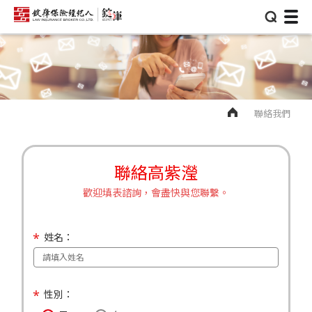
⌕
聯絡我們
聯絡高紫瀅
歡迎填表諮詢，會盡快與您聯繫。
姓名：
性別：