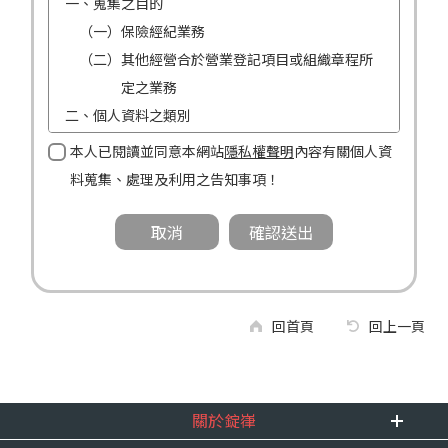
一、蒐集之目的
（一）保險經紀業務
（二）其他經營合於營業登記項目或組織章程所
定之業務
二、個人資料之類別
（一）姓名
本人已閱讀並同意本網站
隱私權聲明
內容有關個人資
（二）性別
料蒐集、處理及利用之告知事項！
（三）連絡方式（電話及地址）
三、個人資料利用之期間、地區、對象及方式
（一）期間：蒐集之目的存續期間及依法令規定
應為保存之期間。
（二）地區：中華民國境內。
回首頁
回上一頁
（三）對象：錠嵂公司及所屬業務員、錠嵂公司
合作廠商、依法有調查權機關或金融監理
機關。
關於錠嵂
（四）方式：自動化機器或其他非自動化之方