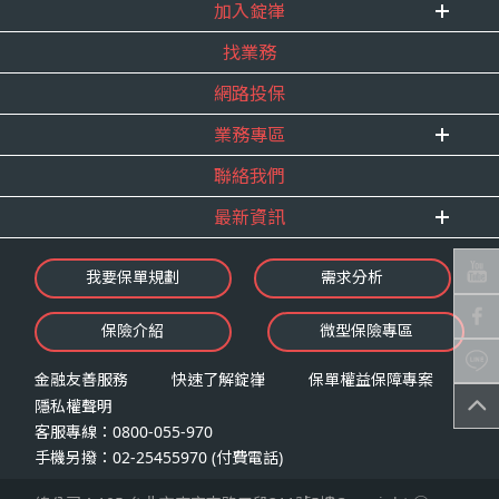
式。
加入錠嵂
企業資訊
四、當事人依個資法第三條規定得行使之權利及方
找業務
重要事跡
內勤招聘
式
得獎紀錄
網路投保
精英招募
（一）當事人得行使之權利
服務宣言
年度增員計畫
台端就錠嵂公司向 台端所蒐集之個人資
業務專區
合作夥伴
料，得向錠嵂公司行使下列權利，除法令
聯絡我們
E 線資源網
另有規定或履行契約所必要外，錠嵂公司
最新資訊
不得拒絕：
查詢或請求閱覽。
最新消息
我要保單規劃
需求分析
請求製給複製本。
錠嵂焦點
請求補充或更正。
保險介紹
微型保險專區
影音頻道
請求停止蒐集、處理或利用。
業務資源分享
請求刪除。
金融友善服務
快速了解錠嵂
保單權益保障專案
隱私權聲明
（二）當事人行使權利之方式
客服專線：0800-055-970
台端如欲行使上述權利時，得以書面方式
手機另撥：02-25455970 (付費電話)
向錠嵂公司申請，申請書面送達地址：台