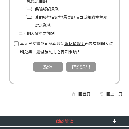
一、蒐集之目的
（一）保險經紀業務
（二）其他經營合於營業登記項目或組織章程所
定之業務
二、個人資料之類別
（一）姓名
本人已閱讀並同意本網站
隱私權聲明
內容有關個人資
（二）性別
料蒐集、處理及利用之告知事項！
（三）連絡方式（電話及地址）
三、個人資料利用之期間、地區、對象及方式
（一）期間：蒐集之目的存續期間及依法令規定
應為保存之期間。
（二）地區：中華民國境內。
回首頁
回上一頁
（三）對象：錠嵂公司及所屬業務員、錠嵂公司
合作廠商、依法有調查權機關或金融監理
機關。
關於錠嵂
（四）方式：自動化機器或其他非自動化之方