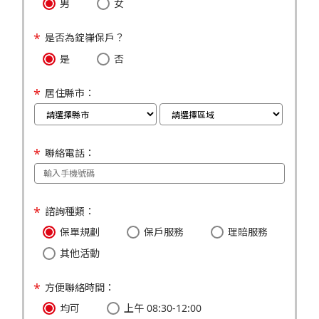
男
女
是否為錠嵂保戶？
是
否
居住縣市：
聯絡電話：
諮詢種類：
保單規劃
保戶服務
理賠服務
其他活動
方便聯絡時間：
均可
上午 08:30-12:00