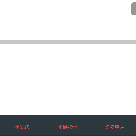
公司及所屬業務員、錠嵂公司合作廠商、依法有調查權機關或金融監理機
化機器或其他非自動化之方式。
第三條規定得行使之權利及方式
使之權利
公司向 台端所蒐集之個人資料，得向錠嵂公司行使下列權利，除法令另
求閱覽。
複製本。
或更正。
蒐集、處理或利用。
。
權利之方式
使上述權利時，得以書面方式向錠嵂公司申請，申請書面送達地址：台北巿松山
行使上述權利，而導致權益受損時，錠嵂公司將不負相關賠償責任。
擇提供個人資料時，不提供將對其權益之影響
找業務
網路投保
業務專區
選擇提供個人資料，惟如不提供或提供不完整時，基於蒐集目的業務之執