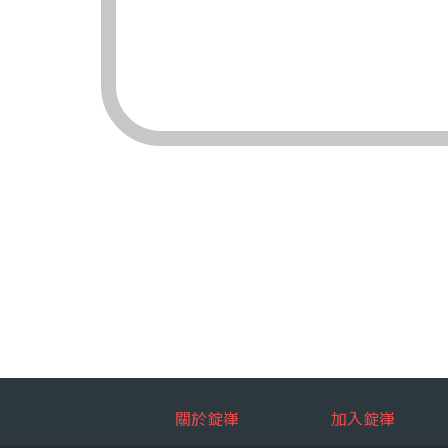
（三）對象：錠嵂
（四）方式：自動
四、當事人依個資法
（一）當事人得行
台端就錠嵂
拒絕：
查詢或請
請求製給
請求補充
請求停止
請求刪除
（二）當事人行使
台端如欲行
如：台端因
五、當事人得自由選
關於錠嵂
加入錠嵂
如：台端得自由