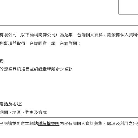
有限公司（以下簡稱錠嵂公司）為蒐集 台端個人資料，謹依據個人資料
列事項並取得 台端同意，請 台端詳閱：
務
於營業登記項目或組織章程所定之業務
電話及地址）
期間、地區、對象及方式
之目的存續期間及依法令規定應為保存之期間。
已閱讀並同意本網站
隱私權聲明
內容有關個人資料蒐集、處理及利用之告
民國境內。