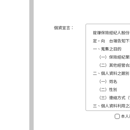
個資宣言：
錠嵂保險經紀人股份
定，向 台端告知下
一、蒐集之目的
（一）保險經紀業
（二）其他經營合
二、個人資料之類別
（一）姓名
（二）性別
（三）連絡方式（
三、個人資料利用之
（一）期間：蒐集
本人
（二）地區：中華