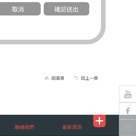
關。
有規定或履行契約所必要外，錠嵂公司不得
回首頁
回上一頁
區南京東路三段 311 號 5 樓。
聯絡我們
最新資訊
行，錠嵂公司將有可能延後、提供未完整或