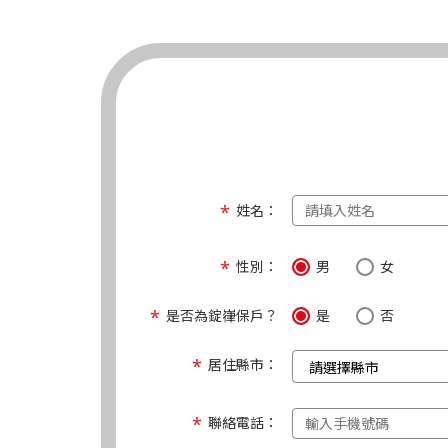
姓名：
性別：
男
女
是否為錠嵂保戶？
是
否
居住縣市：
聯絡電話：