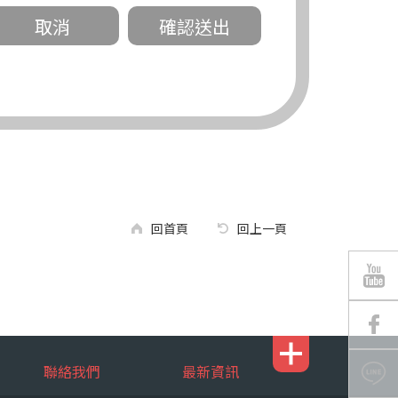
關。
有規定或履行契約所必要外，錠嵂公司不得
回首頁
回上一頁
區南京東路三段 311 號 5 樓。
聯絡我們
最新資訊
行，錠嵂公司將有可能延後、提供未完整或