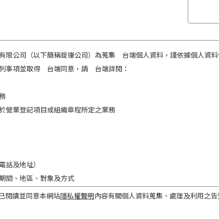
有限公司（以下簡稱錠嵂公司）為蒐集 台端個人資料，謹依據個人資料
列事項並取得 台端同意，請 台端詳閱：
務
於營業登記項目或組織章程所定之業務
電話及地址）
期間、地區、對象及方式
之目的存續期間及依法令規定應為保存之期間。
已閱讀並同意本網站
隱私權聲明
內容有關個人資料蒐集、處理及利用之告
民國境內。