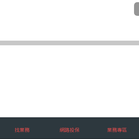
公司及所屬業務員、錠嵂公司合作廠商、依法有調查權機關或金融監理機
化機器或其他非自動化之方式。
第三條規定得行使之權利及方式
使之權利
公司向 台端所蒐集之個人資料，得向錠嵂公司行使下列權利，除法令另
求閱覽。
複製本。
或更正。
蒐集、處理或利用。
。
權利之方式
使上述權利時，得以書面方式向錠嵂公司申請，申請書面送達地址：台北巿松山
行使上述權利，而導致權益受損時，錠嵂公司將不負相關賠償責任。
擇提供個人資料時，不提供將對其權益之影響
找業務
網路投保
業務專區
選擇提供個人資料，惟如不提供或提供不完整時，基於蒐集目的業務之執