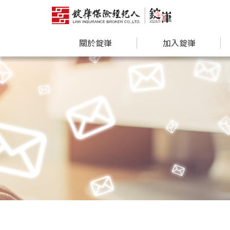
關於錠嵂
加入錠嵂