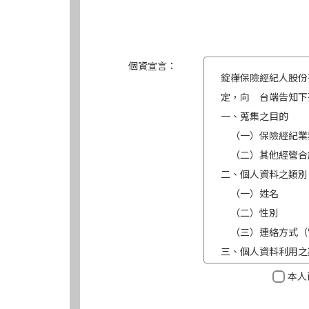
個資宣言：
錠嵂保險經紀人股份
定，向 台端告知下
一、蒐集之目的
（一）保險經紀業
（二）其他經營合
二、個人資料之類別
（一）姓名
（二）性別
（三）連絡方式（
三、個人資料利用之
（一）期間：蒐集
本人
（二）地區：中華