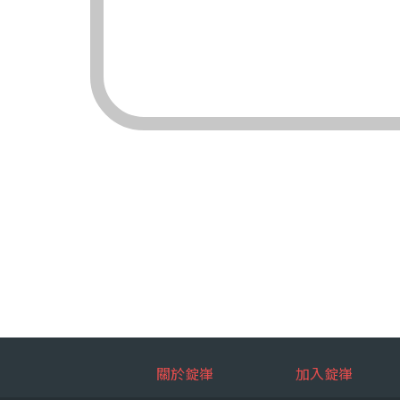
（三）對象：錠嵂
（四）方式：自動
四、當事人依個資法
（一）當事人得行
台端就錠嵂
拒絕：
查詢或請
請求製給
請求補充
請求停止
請求刪除
（二）當事人行使
台端如欲行
如：台端因
五、當事人得自由選
關於錠嵂
加入錠嵂
如：台端得自由