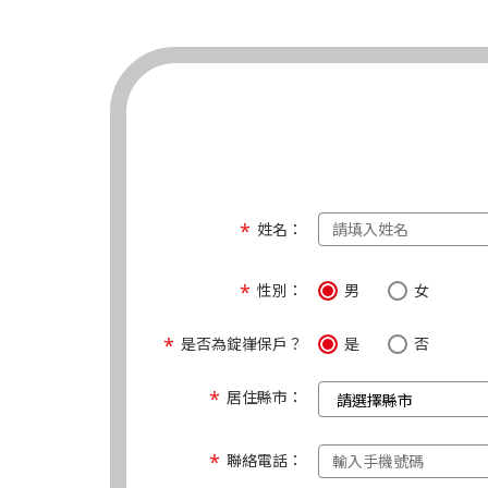
姓名：
性別：
男
女
是否為錠嵂保戶？
是
否
居住縣市：
聯絡電話：