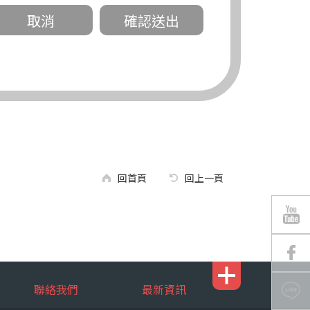
關。
有規定或履行契約所必要外，錠嵂公司不得
回首頁
回上一頁
區南京東路三段 311 號 5 樓。
聯絡我們
最新資訊
行，錠嵂公司將有可能延後、提供未完整或