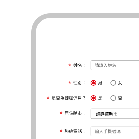
姓名：
性別：
男
女
是否為錠嵂保戶？
是
否
居住縣市：
聯絡電話：