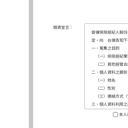
個資宣言：
錠嵂保險經紀人股份
定，向 台端告知下
一、蒐集之目的
（一）保險經紀業
（二）其他經營合
二、個人資料之類別
（一）姓名
（二）性別
（三）連絡方式（
三、個人資料利用之
（一）期間：蒐集
本人
（二）地區：中華