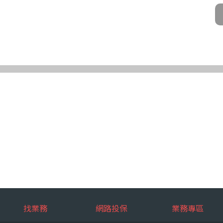
公司及所屬業務員、錠嵂公司合作廠商、依法有調查權機關或金融監理機
化機器或其他非自動化之方式。
第三條規定得行使之權利及方式
使之權利
公司向 台端所蒐集之個人資料，得向錠嵂公司行使下列權利，除法令另
求閱覽。
複製本。
或更正。
蒐集、處理或利用。
。
權利之方式
使上述權利時，得以書面方式向錠嵂公司申請，申請書面送達地址：台北巿松山
行使上述權利，而導致權益受損時，錠嵂公司將不負相關賠償責任。
擇提供個人資料時，不提供將對其權益之影響
找業務
網路投保
業務專區
選擇提供個人資料，惟如不提供或提供不完整時，基於蒐集目的業務之執