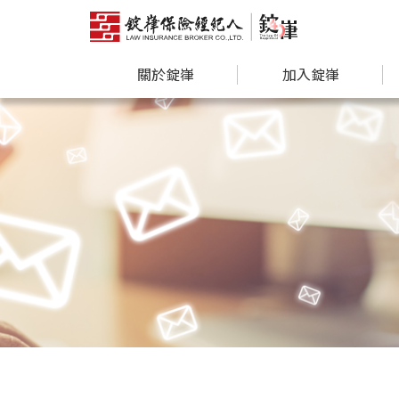
關於錠嵂
加入錠嵂