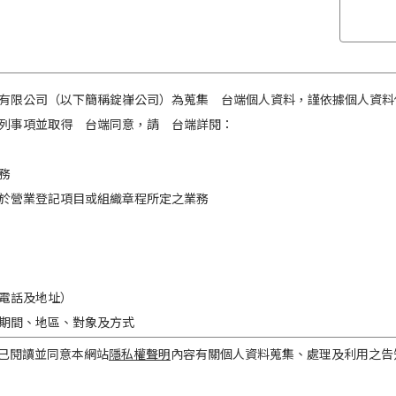
有限公司（以下簡稱錠嵂公司）為蒐集 台端個人資料，謹依據個人資料
列事項並取得 台端同意，請 台端詳閱：
務
於營業登記項目或組織章程所定之業務
電話及地址）
期間、地區、對象及方式
之目的存續期間及依法令規定應為保存之期間。
已閱讀並同意本網站
隱私權聲明
內容有關個人資料蒐集、處理及利用之告
民國境內。