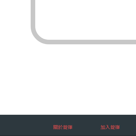
（三）對象：錠嵂
（四）方式：自動
四、當事人依個資法
（一）當事人得行
台端就錠嵂
拒絕：
查詢或請
請求製給
請求補充
請求停止
請求刪除
（二）當事人行使
台端如欲行
如：台端因
五、當事人得自由選
關於錠嵂
加入錠嵂
如：台端得自由