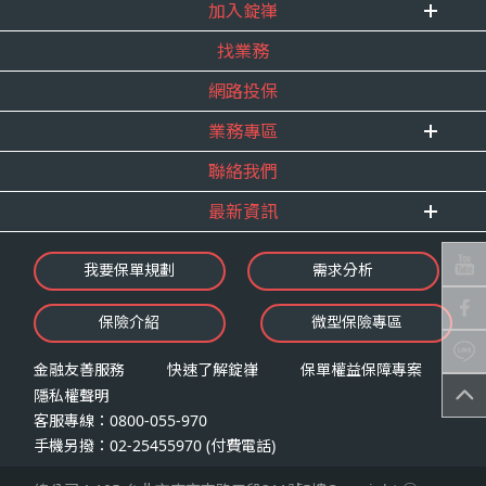
式。
加入錠嵂
企業資訊
四、當事人依個資法第三條規定得行使之權利及方
找業務
重要事跡
內勤招聘
式
得獎紀錄
網路投保
精英招募
（一）當事人得行使之權利
服務宣言
年度增員計畫
台端就錠嵂公司向 台端所蒐集之個人資
業務專區
合作夥伴
料，得向錠嵂公司行使下列權利，除法令
聯絡我們
E 線資源網
另有規定或履行契約所必要外，錠嵂公司
最新資訊
不得拒絕：
查詢或請求閱覽。
最新消息
我要保單規劃
需求分析
請求製給複製本。
錠嵂焦點
請求補充或更正。
保險介紹
微型保險專區
影音頻道
請求停止蒐集、處理或利用。
業務資源分享
請求刪除。
金融友善服務
快速了解錠嵂
保單權益保障專案
隱私權聲明
（二）當事人行使權利之方式
客服專線：0800-055-970
台端如欲行使上述權利時，得以書面方式
手機另撥：02-25455970 (付費電話)
向錠嵂公司申請，申請書面送達地址：台