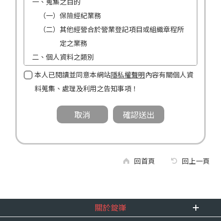
一、蒐集之目的
（一）保險經紀業務
（二）其他經營合於營業登記項目或組織章程所
定之業務
二、個人資料之類別
（一）姓名
本人已閱讀並同意本網站
隱私權聲明
內容有關個人資
（二）性別
料蒐集、處理及利用之告知事項！
（三）連絡方式（電話及地址）
三、個人資料利用之期間、地區、對象及方式
（一）期間：蒐集之目的存續期間及依法令規定
應為保存之期間。
（二）地區：中華民國境內。
回首頁
回上一頁
（三）對象：錠嵂公司及所屬業務員、錠嵂公司
合作廠商、依法有調查權機關或金融監理
機關。
關於錠嵂
（四）方式：自動化機器或其他非自動化之方