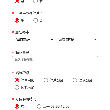
男
女
是否為錠嵂保戶？
是
否
居住縣市：
聯絡電話：
諮詢種類：
保單規劃
保戶服務
理賠服務
其他活動
方便聯絡時間：
均可
上午 08:30-12:00