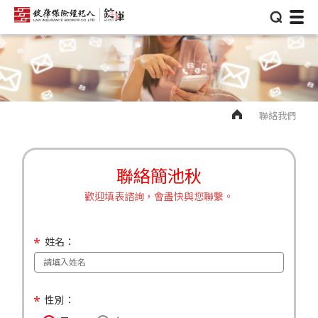
⌕
聯絡我們
聯絡簡池秋
歡迎填表諮詢，會盡快與您聯繫。
姓名：
性別：