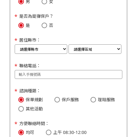
男
女
是否為錠嵂保戶？
是
否
居住縣市：
聯絡電話：
諮詢種類：
保單規劃
保戶服務
理賠服務
其他活動
方便聯絡時間：
均可
上午 08:30-12:00