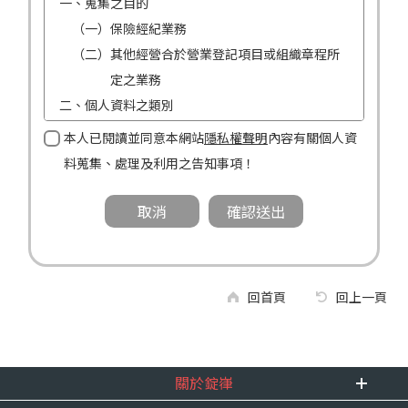
一、蒐集之目的
（一）保險經紀業務
（二）其他經營合於營業登記項目或組織章程所
定之業務
二、個人資料之類別
（一）姓名
本人已閱讀並同意本網站
隱私權聲明
內容有關個人資
（二）性別
料蒐集、處理及利用之告知事項！
（三）連絡方式（電話及地址）
三、個人資料利用之期間、地區、對象及方式
（一）期間：蒐集之目的存續期間及依法令規定
應為保存之期間。
（二）地區：中華民國境內。
回首頁
回上一頁
（三）對象：錠嵂公司及所屬業務員、錠嵂公司
合作廠商、依法有調查權機關或金融監理
機關。
關於錠嵂
（四）方式：自動化機器或其他非自動化之方