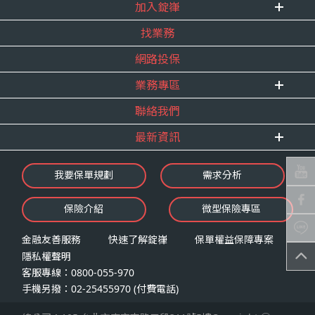
式。
加入錠嵂
企業資訊
四、當事人依個資法第三條規定得行使之權利及方
找業務
重要事跡
內勤招聘
式
得獎紀錄
網路投保
精英招募
（一）當事人得行使之權利
服務宣言
年度增員計畫
台端就錠嵂公司向 台端所蒐集之個人資
業務專區
合作夥伴
料，得向錠嵂公司行使下列權利，除法令
聯絡我們
E 線資源網
另有規定或履行契約所必要外，錠嵂公司
最新資訊
不得拒絕：
查詢或請求閱覽。
最新消息
我要保單規劃
需求分析
請求製給複製本。
錠嵂焦點
請求補充或更正。
保險介紹
微型保險專區
影音頻道
請求停止蒐集、處理或利用。
業務資源分享
請求刪除。
金融友善服務
快速了解錠嵂
保單權益保障專案
隱私權聲明
（二）當事人行使權利之方式
客服專線：0800-055-970
台端如欲行使上述權利時，得以書面方式
手機另撥：02-25455970 (付費電話)
向錠嵂公司申請，申請書面送達地址：台