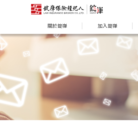
關於錠嵂
加入錠嵂