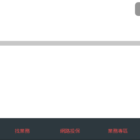
公司及所屬業務員、錠嵂公司合作廠商、依法有調查權機關或金融監理機
化機器或其他非自動化之方式。
第三條規定得行使之權利及方式
使之權利
公司向 台端所蒐集之個人資料，得向錠嵂公司行使下列權利，除法令另
求閱覽。
複製本。
或更正。
蒐集、處理或利用。
。
權利之方式
使上述權利時，得以書面方式向錠嵂公司申請，申請書面送達地址：台北巿松山
行使上述權利，而導致權益受損時，錠嵂公司將不負相關賠償責任。
擇提供個人資料時，不提供將對其權益之影響
找業務
網路投保
業務專區
選擇提供個人資料，惟如不提供或提供不完整時，基於蒐集目的業務之執