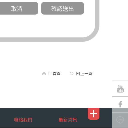
關。
有規定或履行契約所必要外，錠嵂公司不得
回首頁
回上一頁
區南京東路三段 311 號 5 樓。
聯絡我們
最新資訊
行，錠嵂公司將有可能延後、提供未完整或