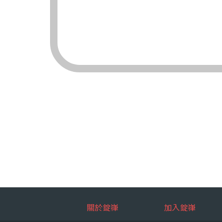
（三）對象：錠嵂
（四）方式：自動
四、當事人依個資法
（一）當事人得行
台端就錠嵂
拒絕：
查詢或請
請求製給
請求補充
請求停止
請求刪除
（二）當事人行使
台端如欲行
如：台端因
五、當事人得自由選
關於錠嵂
加入錠嵂
如：台端得自由