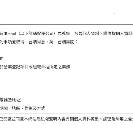
有限公司（以下簡稱錠嵂公司）為蒐集 台端個人資料，謹依據個人資料
列事項並取得 台端同意，請 台端詳閱：
務
於營業登記項目或組織章程所定之業務
電話及地址）
期間、地區、對象及方式
之目的存續期間及依法令規定應為保存之期間。
已閱讀並同意本網站
隱私權聲明
內容有關個人資料蒐集、處理及利用之告
民國境內。