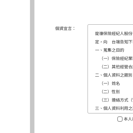
個資宣言：
錠嵂保險經紀人股份
定，向 台端告知下
一、蒐集之目的
（一）保險經紀業
（二）其他經營合
二、個人資料之類別
（一）姓名
（二）性別
（三）連絡方式（
三、個人資料利用之
（一）期間：蒐集
本人
（二）地區：中華