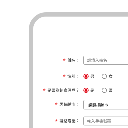
姓名：
性別：
男
女
是否為錠嵂保戶？
是
否
居住縣市：
聯絡電話：