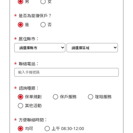
男
女
是否為錠嵂保戶？
是
否
居住縣市：
聯絡電話：
諮詢種類：
保單規劃
保戶服務
理賠服務
其他活動
方便聯絡時間：
均可
上午 08:30-12:00