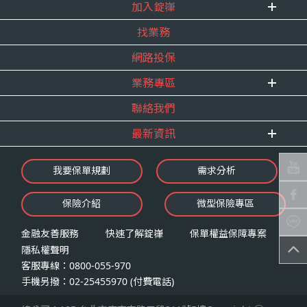
式。
加入錠嵂
企業資訊
四、當事人依個資法第三條規定得行使之權利及方
找業務
重要事跡
內勤招聘
式
得獎紀錄
網路投保
精英招募
（一）當事人得行使之權利
服務宣言
年度增員計畫
台端就錠嵂公司向 台端所蒐集之個人資
業務專區
合作夥伴
料，得向錠嵂公司行使下列權利，除法令
聯絡我們
E 線資源網
另有規定或履行契約所必要外，錠嵂公司
最新資訊
不得拒絕：
查詢或請求閱覽。
最新消息
我要保單規劃
需求分析
請求製給複製本。
錠嵂焦點
請求補充或更正。
保險介紹
微型保險專區
影音頻道
請求停止蒐集、處理或利用。
業務資源分享
請求刪除。
金融友善服務
快速了解錠嵂
保單權益保障專案
隱私權聲明
（二）當事人行使權利之方式
客服專線：0800-055-970
台端如欲行使上述權利時，得以書面方式
手機另撥：02-25455970 (付費電話)
向錠嵂公司申請，申請書面送達地址：台