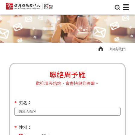
⌕
聯絡我們
聯絡周予雁
歡迎填表諮詢，會盡快與您聯繫。
姓名：
性別：