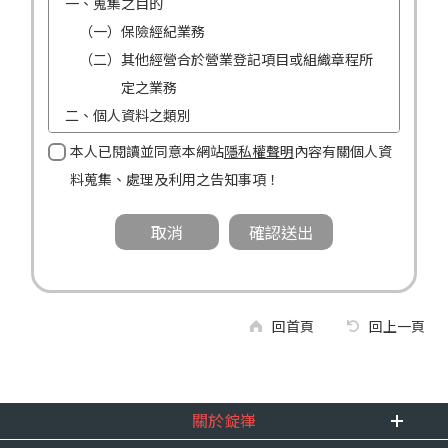
一、蒐集之目的
（一）保險經紀業務
（二）其他經營合於營業登記項目或組織章程所
定之業務
二、個人資料之類別
（一）姓名
本人已閱讀並同意本網站
隱私權聲明
內容有關個人資
（二）性別
料蒐集、處理及利用之告知事項！
（三）連絡方式（電話及地址）
三、個人資料利用之期間、地區、對象及方式
（一）期間：蒐集之目的存續期間及依法令規定
應為保存之期間。
（二）地區：中華民國境內。
回首頁
回上一頁
（三）對象：錠嵂公司及所屬業務員、錠嵂公司
合作廠商、依法有調查權機關或金融監理
機關。
關於錠嵂
（四）方式：自動化機器或其他非自動化之方