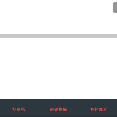
公司及所屬業務員、錠嵂公司合作廠商、依法有調查權機關或金融監理機
化機器或其他非自動化之方式。
第三條規定得行使之權利及方式
使之權利
公司向 台端所蒐集之個人資料，得向錠嵂公司行使下列權利，除法令另
求閱覽。
複製本。
或更正。
蒐集、處理或利用。
。
權利之方式
使上述權利時，得以書面方式向錠嵂公司申請，申請書面送達地址：台北巿松山
行使上述權利，而導致權益受損時，錠嵂公司將不負相關賠償責任。
擇提供個人資料時，不提供將對其權益之影響
找業務
網路投保
業務專區
選擇提供個人資料，惟如不提供或提供不完整時，基於蒐集目的業務之執