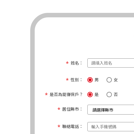
姓名：
性別：
男
女
是否為錠嵂保戶？
是
否
居住縣市：
聯絡電話：