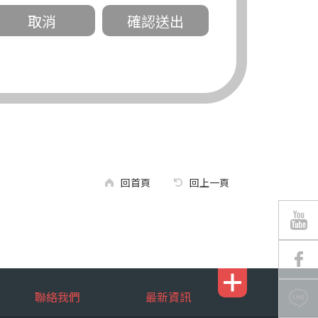
關。
有規定或履行契約所必要外，錠嵂公司不得
回首頁
回上一頁
區南京東路三段 311 號 5 樓。
聯絡我們
最新資訊
行，錠嵂公司將有可能延後、提供未完整或