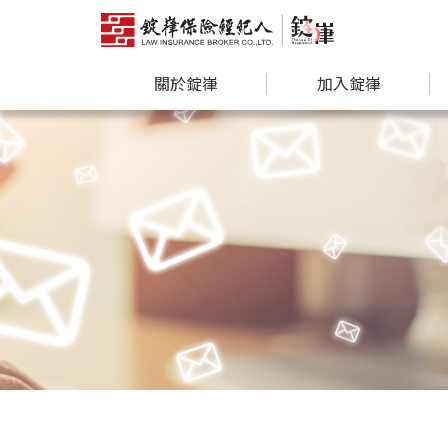
關於錠嵂
加入錠嵂