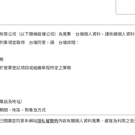
有限公司（以下簡稱錠嵂公司）為蒐集 台端個人資料，謹依據個人資料
列事項並取得 台端同意，請 台端詳閱：
務
於營業登記項目或組織章程所定之業務
電話及地址）
期間、地區、對象及方式
之目的存續期間及依法令規定應為保存之期間。
已閱讀並同意本網站
隱私權聲明
內容有關個人資料蒐集、處理及利用之告
民國境內。