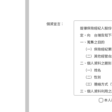
個資宣言：
錠嵂保險經紀人股份
定，向 台端告知下
一、蒐集之目的
（一）保險經紀業
（二）其他經營合
二、個人資料之類別
（一）姓名
（二）性別
（三）連絡方式（
三、個人資料利用之
（一）期間：蒐集
本人
（二）地區：中華