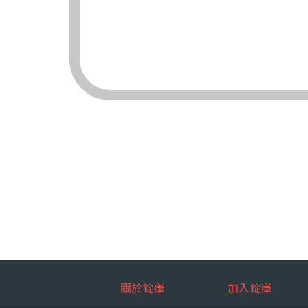
（三）對象：錠嵂
（四）方式：自動
四、當事人依個資法
（一）當事人得行
台端就錠嵂
拒絕：
查詢或請
請求製給
請求補充
請求停止
請求刪除
（二）當事人行使
台端如欲行
如：台端因
五、當事人得自由選
關於錠嵂
加入錠嵂
如：台端得自由