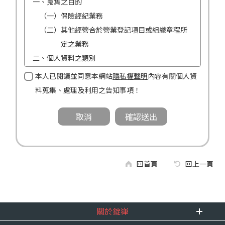
一、蒐集之目的
（一）保險經紀業務
（二）其他經營合於營業登記項目或組織章程所
定之業務
二、個人資料之類別
（一）姓名
本人已閱讀並同意本網站
隱私權聲明
內容有關個人資
（二）性別
料蒐集、處理及利用之告知事項！
（三）連絡方式（電話及地址）
三、個人資料利用之期間、地區、對象及方式
（一）期間：蒐集之目的存續期間及依法令規定
應為保存之期間。
（二）地區：中華民國境內。
回首頁
回上一頁
（三）對象：錠嵂公司及所屬業務員、錠嵂公司
合作廠商、依法有調查權機關或金融監理
機關。
關於錠嵂
（四）方式：自動化機器或其他非自動化之方