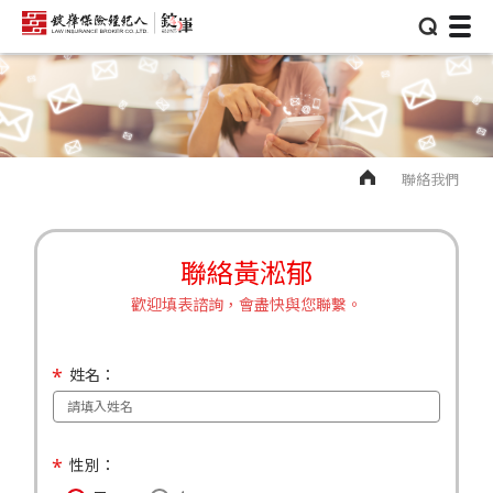
⌕
聯絡我們
聯絡黃淞郁
歡迎填表諮詢，會盡快與您聯繫。
姓名：
性別：