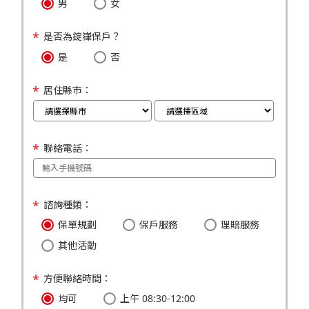
男
女
是否為錠嵂保戶？
是
否
居住縣市：
聯絡電話：
諮詢種類：
保單規劃
保戶服務
理賠服務
其他活動
方便聯絡時間：
均可
上午 08:30-12:00