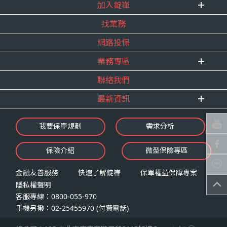
式。
加入錠嵂
企業資訊
四、當事人依個資法第三條規定得行使之權利及方
找業務
重要事跡
內勤招聘
式
得獎紀錄
網路投保
精英招募
（一）當事人得行使之權利
服務宣言
年度增員計畫
台端就錠嵂公司向 台端所蒐集之個人資
業務專區
合作夥伴
料，得向錠嵂公司行使下列權利，除法令
聯絡我們
E 線資源網
另有規定或履行契約所必要外，錠嵂公司
最新資訊
不得拒絕：
查詢或請求閱覽。
最新消息
我要保單規劃
需求分析
請求製給複製本。
錠嵂焦點
請求補充或更正。
保險介紹
微型保險專區
影音頻道
請求停止蒐集、處理或利用。
業務資源分享
請求刪除。
金融友善服務
快速了解錠嵂
保單權益保障專案
隱私權聲明
（二）當事人行使權利之方式
客服專線：0800-055-970
台端如欲行使上述權利時，得以書面方式
手機另撥：02-25455970 (付費電話)
向錠嵂公司申請，申請書面送達地址：台