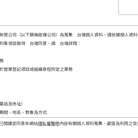
有限公司（以下簡稱錠嵂公司）為蒐集 台端個人資料，謹依據個人資料
列事項並取得 台端同意，請 台端詳閱：
務
於營業登記項目或組織章程所定之業務
電話及地址）
期間、地區、對象及方式
之目的存續期間及依法令規定應為保存之期間。
已閱讀並同意本網站
隱私權聲明
內容有關個人資料蒐集、處理及利用之告
民國境內。