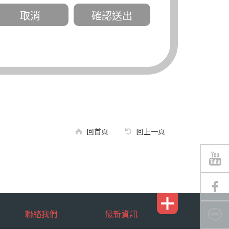
關。
有規定或履行契約所必要外，錠嵂公司不得
回首頁
回上一頁
區南京東路三段 311 號 5 樓。
聯絡我們
最新資訊
行，錠嵂公司將有可能延後、提供未完整或