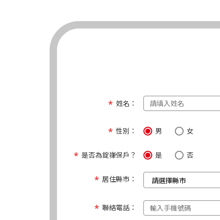
姓名：
性別：
男
女
是否為錠嵂保戶？
是
否
居住縣市：
聯絡電話：