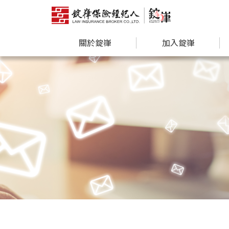
關於錠嵂
加入錠嵂