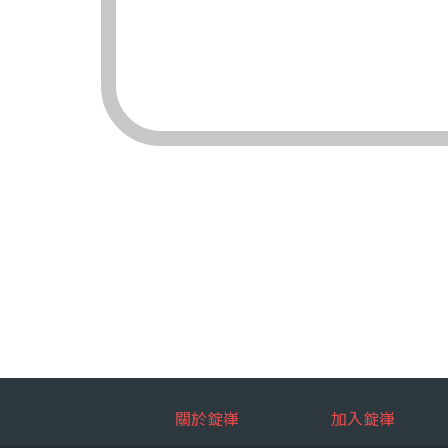
（三）對象：錠嵂
（四）方式：自動
四、當事人依個資法
（一）當事人得行
台端就錠嵂
拒絕：
查詢或請
請求製給
請求補充
請求停止
請求刪除
（二）當事人行使
台端如欲行
如：台端因
五、當事人得自由選
關於錠嵂
加入錠嵂
如：台端得自由