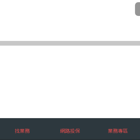
公司及所屬業務員、錠嵂公司合作廠商、依法有調查權機關或金融監理機
化機器或其他非自動化之方式。
第三條規定得行使之權利及方式
使之權利
公司向 台端所蒐集之個人資料，得向錠嵂公司行使下列權利，除法令另
求閱覽。
複製本。
或更正。
蒐集、處理或利用。
。
權利之方式
使上述權利時，得以書面方式向錠嵂公司申請，申請書面送達地址：台北巿松山
行使上述權利，而導致權益受損時，錠嵂公司將不負相關賠償責任。
擇提供個人資料時，不提供將對其權益之影響
找業務
網路投保
業務專區
選擇提供個人資料，惟如不提供或提供不完整時，基於蒐集目的業務之執