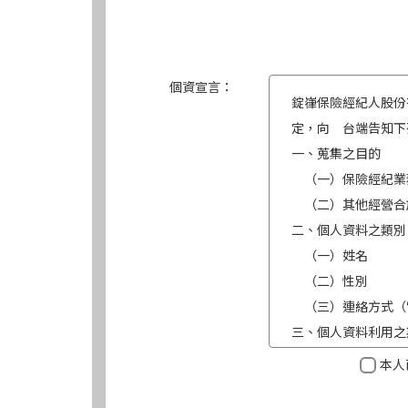
個資宣言：
錠嵂保險經紀人股份
定，向 台端告知下
一、蒐集之目的
（一）保險經紀業
（二）其他經營合
二、個人資料之類別
（一）姓名
（二）性別
（三）連絡方式（
三、個人資料利用之
（一）期間：蒐集
本人
（二）地區：中華