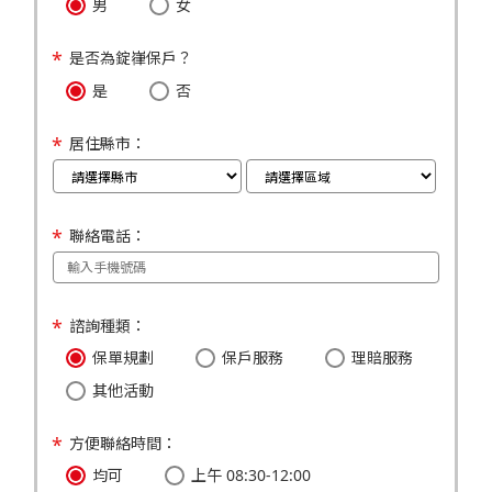
男
女
是否為錠嵂保戶？
是
否
居住縣市：
聯絡電話：
諮詢種類：
保單規劃
保戶服務
理賠服務
其他活動
方便聯絡時間：
均可
上午 08:30-12:00