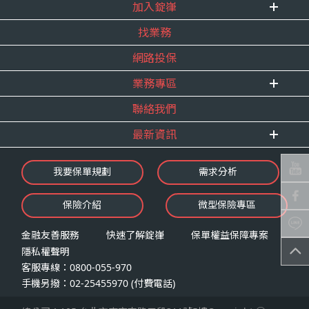
式。
加入錠嵂
企業資訊
四、當事人依個資法第三條規定得行使之權利及方
找業務
重要事跡
內勤招聘
式
得獎紀錄
網路投保
精英招募
（一）當事人得行使之權利
服務宣言
年度增員計畫
台端就錠嵂公司向 台端所蒐集之個人資
業務專區
合作夥伴
料，得向錠嵂公司行使下列權利，除法令
聯絡我們
E 線資源網
另有規定或履行契約所必要外，錠嵂公司
最新資訊
不得拒絕：
查詢或請求閱覽。
最新消息
我要保單規劃
需求分析
請求製給複製本。
錠嵂焦點
請求補充或更正。
保險介紹
微型保險專區
影音頻道
請求停止蒐集、處理或利用。
業務資源分享
請求刪除。
金融友善服務
快速了解錠嵂
保單權益保障專案
隱私權聲明
（二）當事人行使權利之方式
客服專線：0800-055-970
台端如欲行使上述權利時，得以書面方式
手機另撥：02-25455970 (付費電話)
向錠嵂公司申請，申請書面送達地址：台