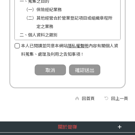
一、蒐集之目的
（一）保險經紀業務
（二）其他經營合於營業登記項目或組織章程所
定之業務
二、個人資料之類別
（一）姓名
本人已閱讀並同意本網站
隱私權聲明
內容有關個人資
（二）性別
料蒐集、處理及利用之告知事項！
（三）連絡方式（電話及地址）
三、個人資料利用之期間、地區、對象及方式
（一）期間：蒐集之目的存續期間及依法令規定
應為保存之期間。
（二）地區：中華民國境內。
回首頁
回上一頁
（三）對象：錠嵂公司及所屬業務員、錠嵂公司
合作廠商、依法有調查權機關或金融監理
機關。
關於錠嵂
（四）方式：自動化機器或其他非自動化之方