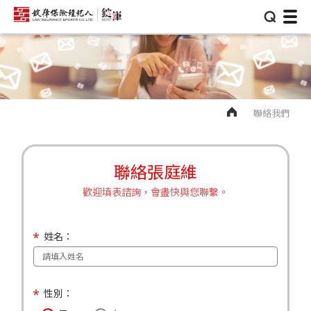
⌕
聯絡我們
聯絡張庭維
歡迎填表諮詢，會盡快與您聯繫。
姓名：
性別：