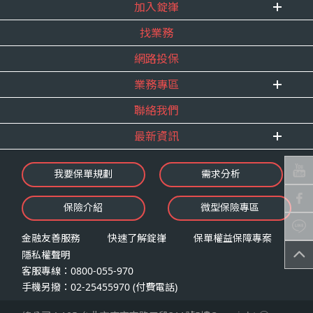
式。
加入錠嵂
企業資訊
四、當事人依個資法第三條規定得行使之權利及方
找業務
重要事跡
內勤招聘
式
得獎紀錄
網路投保
精英招募
（一）當事人得行使之權利
服務宣言
年度增員計畫
台端就錠嵂公司向 台端所蒐集之個人資
業務專區
合作夥伴
料，得向錠嵂公司行使下列權利，除法令
聯絡我們
E 線資源網
另有規定或履行契約所必要外，錠嵂公司
最新資訊
不得拒絕：
查詢或請求閱覽。
最新消息
我要保單規劃
需求分析
請求製給複製本。
錠嵂焦點
請求補充或更正。
保險介紹
微型保險專區
影音頻道
請求停止蒐集、處理或利用。
業務資源分享
請求刪除。
金融友善服務
快速了解錠嵂
保單權益保障專案
隱私權聲明
（二）當事人行使權利之方式
客服專線：0800-055-970
台端如欲行使上述權利時，得以書面方式
手機另撥：02-25455970 (付費電話)
向錠嵂公司申請，申請書面送達地址：台