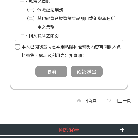
一、蒐集之目的
（一）保險經紀業務
（二）其他經營合於營業登記項目或組織章程所
定之業務
二、個人資料之類別
（一）姓名
本人已閱讀並同意本網站
隱私權聲明
內容有關個人資
（二）性別
料蒐集、處理及利用之告知事項！
（三）連絡方式（電話及地址）
三、個人資料利用之期間、地區、對象及方式
（一）期間：蒐集之目的存續期間及依法令規定
應為保存之期間。
（二）地區：中華民國境內。
回首頁
回上一頁
（三）對象：錠嵂公司及所屬業務員、錠嵂公司
合作廠商、依法有調查權機關或金融監理
機關。
關於錠嵂
（四）方式：自動化機器或其他非自動化之方