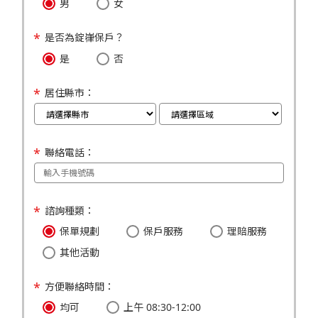
男
女
是否為錠嵂保戶？
是
否
居住縣市：
聯絡電話：
諮詢種類：
保單規劃
保戶服務
理賠服務
其他活動
方便聯絡時間：
均可
上午 08:30-12:00