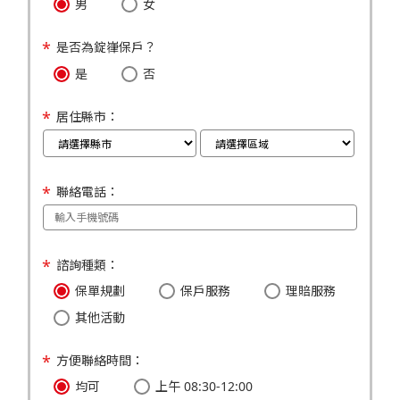
男
女
是否為錠嵂保戶？
是
否
居住縣市：
聯絡電話：
諮詢種類：
保單規劃
保戶服務
理賠服務
其他活動
方便聯絡時間：
均可
上午 08:30-12:00