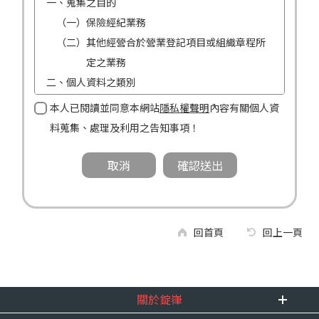
一、蒐集之目的
（一）保險經紀業務
（二）其他經營合於營業登記項目或組織章程所
定之業務
二、個人資料之類別
（一）姓名
本人已閱讀並同意本網站
隱私權聲明
內容有關個人資
（二）性別
料蒐集、處理及利用之告知事項！
（三）連絡方式（電話及地址）
三、個人資料利用之期間、地區、對象及方式
（一）期間：蒐集之目的存續期間及依法令規定
應為保存之期間。
（二）地區：中華民國境內。
回首頁
回上一頁
（三）對象：錠嵂公司及所屬業務員、錠嵂公司
合作廠商、依法有調查權機關或金融監理
機關。
關於錠嵂
（四）方式：自動化機器或其他非自動化之方