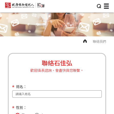
⌕
聯絡我們
聯絡石佳弘
歡迎填表諮詢，會盡快與您聯繫。
姓名：
性別：