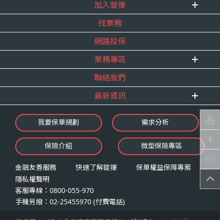
式。
加入錠嵂
企業資訊
四、當事人依個資法第三條規定得行使之權利及方
找業務
重要事跡
內勤招聘
式
得獎紀錄
網路投保
精英招募
（一）當事人得行使之權利
服務宣言
年度增員計畫
台端就錠嵂公司向 台端所蒐集之個人資
業務專區
合作夥伴
料，得向錠嵂公司行使下列權利，除法令
聯絡我們
E 線資源網
另有規定或履行契約所必要外，錠嵂公司
最新資訊
不得拒絕：
查詢或請求閱覽。
最新消息
我要保單規劃
需求分析
請求製給複製本。
錠嵂焦點
請求補充或更正。
保險介紹
微型保險專區
影音頻道
請求停止蒐集、處理或利用。
業務資源分享
請求刪除。
金融友善服務
快速了解錠嵂
保單權益保障專案
隱私權聲明
（二）當事人行使權利之方式
客服專線：0800-055-970
台端如欲行使上述權利時，得以書面方式
手機另撥：02-25455970 (付費電話)
向錠嵂公司申請，申請書面送達地址：台