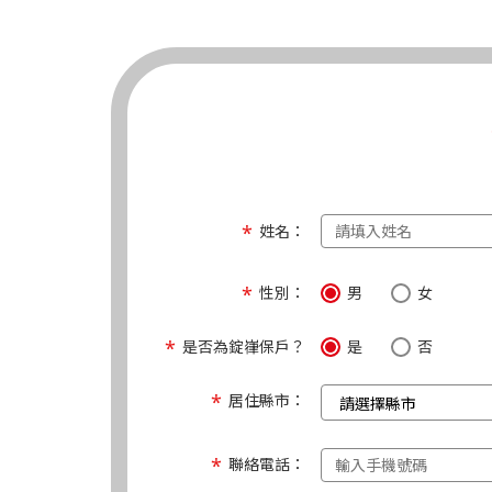
姓名：
性別：
男
女
是否為錠嵂保戶？
是
否
居住縣市：
聯絡電話：