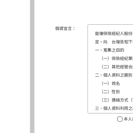
個資宣言：
錠嵂保險經紀人股份
定，向 台端告知下
一、蒐集之目的
（一）保險經紀業
（二）其他經營合
二、個人資料之類別
（一）姓名
（二）性別
（三）連絡方式（
三、個人資料利用之
（一）期間：蒐集
本人
（二）地區：中華