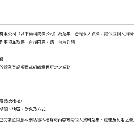
有限公司（以下簡稱錠嵂公司）為蒐集 台端個人資料，謹依據個人資料
列事項並取得 台端同意，請 台端詳閱：
務
於營業登記項目或組織章程所定之業務
電話及地址）
期間、地區、對象及方式
之目的存續期間及依法令規定應為保存之期間。
已閱讀並同意本網站
隱私權聲明
內容有關個人資料蒐集、處理及利用之告
民國境內。