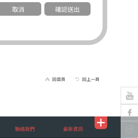
關。
有規定或履行契約所必要外，錠嵂公司不得
回首頁
回上一頁
區南京東路三段 311 號 5 樓。
聯絡我們
最新資訊
行，錠嵂公司將有可能延後、提供未完整或