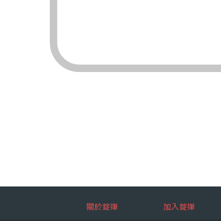
（三）對象：錠嵂
（四）方式：自動
四、當事人依個資法
（一）當事人得行
台端就錠嵂
拒絕：
查詢或請
請求製給
請求補充
請求停止
請求刪除
（二）當事人行使
台端如欲行
如：台端因
五、當事人得自由選
關於錠嵂
加入錠嵂
如：台端得自由