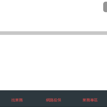
公司及所屬業務員、錠嵂公司合作廠商、依法有調查權機關或金融監理機
化機器或其他非自動化之方式。
第三條規定得行使之權利及方式
使之權利
公司向 台端所蒐集之個人資料，得向錠嵂公司行使下列權利，除法令另
求閱覽。
複製本。
或更正。
蒐集、處理或利用。
。
權利之方式
使上述權利時，得以書面方式向錠嵂公司申請，申請書面送達地址：台北巿松山
行使上述權利，而導致權益受損時，錠嵂公司將不負相關賠償責任。
擇提供個人資料時，不提供將對其權益之影響
找業務
網路投保
業務專區
選擇提供個人資料，惟如不提供或提供不完整時，基於蒐集目的業務之執