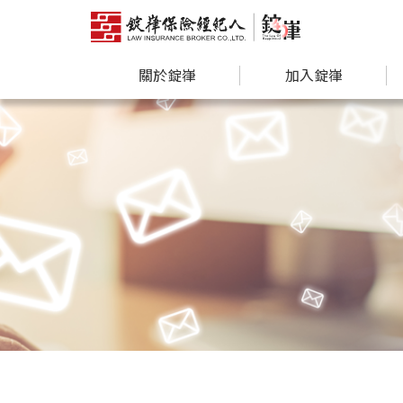
關於錠嵂
加入錠嵂