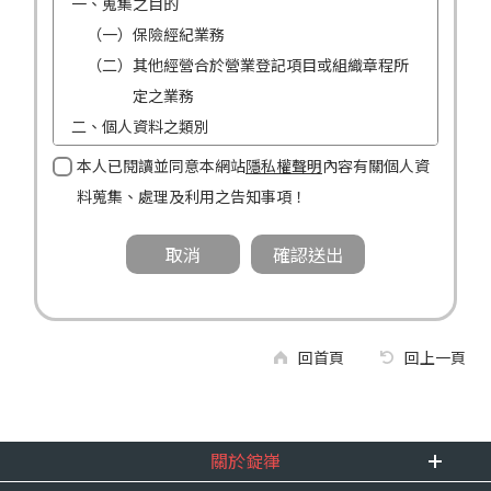
一、蒐集之目的
（一）保險經紀業務
（二）其他經營合於營業登記項目或組織章程所
定之業務
二、個人資料之類別
（一）姓名
本人已閱讀並同意本網站
隱私權聲明
內容有關個人資
（二）性別
料蒐集、處理及利用之告知事項！
（三）連絡方式（電話及地址）
三、個人資料利用之期間、地區、對象及方式
（一）期間：蒐集之目的存續期間及依法令規定
應為保存之期間。
（二）地區：中華民國境內。
回首頁
回上一頁
（三）對象：錠嵂公司及所屬業務員、錠嵂公司
合作廠商、依法有調查權機關或金融監理
機關。
關於錠嵂
（四）方式：自動化機器或其他非自動化之方