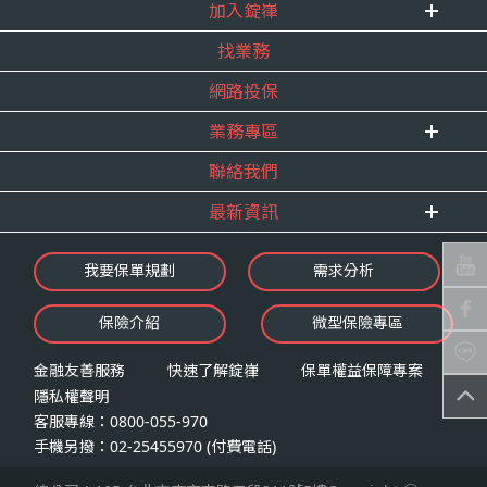
式。
加入錠嵂
企業資訊
四、當事人依個資法第三條規定得行使之權利及方
找業務
重要事跡
內勤招聘
式
得獎紀錄
網路投保
精英招募
（一）當事人得行使之權利
服務宣言
年度增員計畫
台端就錠嵂公司向 台端所蒐集之個人資
業務專區
合作夥伴
料，得向錠嵂公司行使下列權利，除法令
聯絡我們
E 線資源網
另有規定或履行契約所必要外，錠嵂公司
最新資訊
不得拒絕：
查詢或請求閱覽。
最新消息
我要保單規劃
需求分析
請求製給複製本。
錠嵂焦點
請求補充或更正。
保險介紹
微型保險專區
影音頻道
請求停止蒐集、處理或利用。
業務資源分享
請求刪除。
金融友善服務
快速了解錠嵂
保單權益保障專案
隱私權聲明
（二）當事人行使權利之方式
客服專線：0800-055-970
台端如欲行使上述權利時，得以書面方式
手機另撥：02-25455970 (付費電話)
向錠嵂公司申請，申請書面送達地址：台