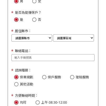
男
女
是否為錠嵂保戶？
是
否
居住縣市：
聯絡電話：
諮詢種類：
保單規劃
保戶服務
理賠服務
其他活動
方便聯絡時間：
均可
上午 08:30-12:00