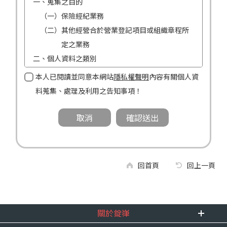
一、蒐集之目的
（一）保險經紀業務
（二）其他經營合於營業登記項目或組織章程所
定之業務
二、個人資料之類別
（一）姓名
本人已閱讀並同意本網站
隱私權聲明
內容有關個人資
（二）性別
料蒐集、處理及利用之告知事項！
（三）連絡方式（電話及地址）
三、個人資料利用之期間、地區、對象及方式
（一）期間：蒐集之目的存續期間及依法令規定
應為保存之期間。
（二）地區：中華民國境內。
回首頁
回上一頁
（三）對象：錠嵂公司及所屬業務員、錠嵂公司
合作廠商、依法有調查權機關或金融監理
機關。
關於錠嵂
（四）方式：自動化機器或其他非自動化之方