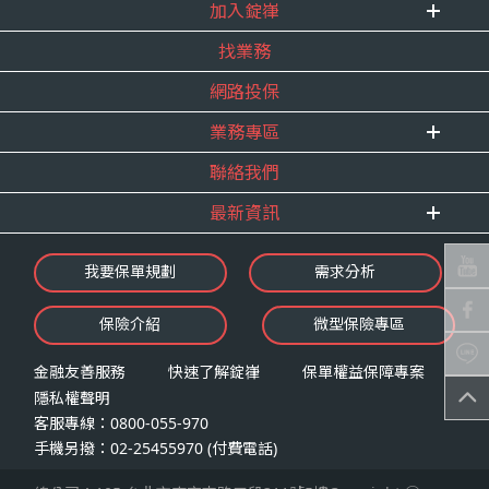
式。
加入錠嵂
企業資訊
四、當事人依個資法第三條規定得行使之權利及方
找業務
重要事跡
內勤招聘
式
得獎紀錄
網路投保
精英招募
（一）當事人得行使之權利
服務宣言
年度增員計畫
台端就錠嵂公司向 台端所蒐集之個人資
業務專區
合作夥伴
料，得向錠嵂公司行使下列權利，除法令
聯絡我們
E 線資源網
另有規定或履行契約所必要外，錠嵂公司
最新資訊
不得拒絕：
查詢或請求閱覽。
最新消息
我要保單規劃
需求分析
請求製給複製本。
錠嵂焦點
請求補充或更正。
保險介紹
微型保險專區
影音頻道
請求停止蒐集、處理或利用。
業務資源分享
請求刪除。
金融友善服務
快速了解錠嵂
保單權益保障專案
隱私權聲明
（二）當事人行使權利之方式
客服專線：0800-055-970
台端如欲行使上述權利時，得以書面方式
手機另撥：02-25455970 (付費電話)
向錠嵂公司申請，申請書面送達地址：台