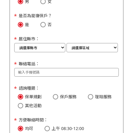
男
女
是否為錠嵂保戶？
是
否
居住縣市：
聯絡電話：
諮詢種類：
保單規劃
保戶服務
理賠服務
其他活動
方便聯絡時間：
均可
上午 08:30-12:00