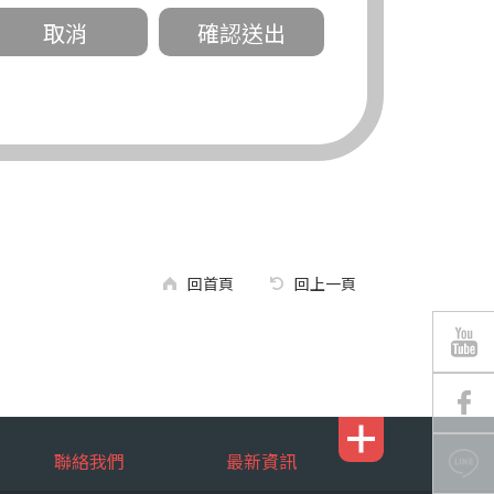
關。
有規定或履行契約所必要外，錠嵂公司不得
回首頁
回上一頁
區南京東路三段 311 號 5 樓。
聯絡我們
最新資訊
行，錠嵂公司將有可能延後、提供未完整或