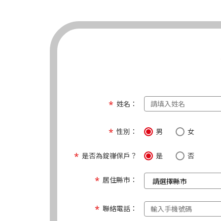
姓名：
性別：
男
女
是否為錠嵂保戶？
是
否
居住縣市：
聯絡電話：