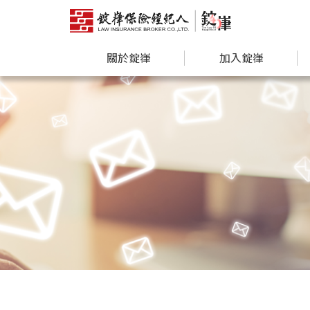
關於錠嵂
加入錠嵂