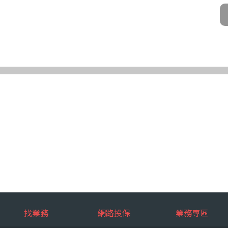
公司及所屬業務員、錠嵂公司合作廠商、依法有調查權機關或金融監理機
化機器或其他非自動化之方式。
第三條規定得行使之權利及方式
使之權利
公司向 台端所蒐集之個人資料，得向錠嵂公司行使下列權利，除法令另
求閱覽。
複製本。
或更正。
蒐集、處理或利用。
。
權利之方式
使上述權利時，得以書面方式向錠嵂公司申請，申請書面送達地址：台北巿松山
行使上述權利，而導致權益受損時，錠嵂公司將不負相關賠償責任。
擇提供個人資料時，不提供將對其權益之影響
找業務
網路投保
業務專區
選擇提供個人資料，惟如不提供或提供不完整時，基於蒐集目的業務之執