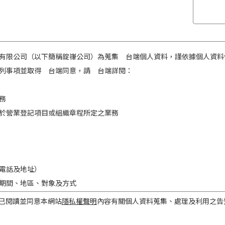
有限公司（以下簡稱錠嵂公司）為蒐集 台端個人資料，謹依據個人資料
列事項並取得 台端同意，請 台端詳閱：
務
於營業登記項目或組織章程所定之業務
電話及地址）
期間、地區、對象及方式
之目的存續期間及依法令規定應為保存之期間。
已閱讀並同意本網站
隱私權聲明
內容有關個人資料蒐集、處理及利用之告
民國境內。