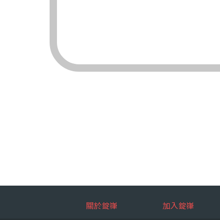
（三）對象：錠嵂
（四）方式：自動
四、當事人依個資法
（一）當事人得行
台端就錠嵂
拒絕：
查詢或請
請求製給
請求補充
請求停止
請求刪除
（二）當事人行使
台端如欲行
如：台端因
五、當事人得自由選
關於錠嵂
加入錠嵂
如：台端得自由