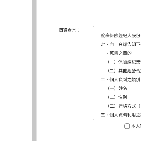
個資宣言：
錠嵂保險經紀人股份
定，向 台端告知下
一、蒐集之目的
（一）保險經紀業
（二）其他經營合
二、個人資料之類別
（一）姓名
（二）性別
（三）連絡方式（
三、個人資料利用之
（一）期間：蒐集
本人
（二）地區：中華