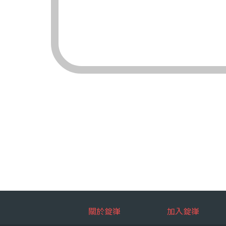
（三）對象：錠嵂
（四）方式：自動
四、當事人依個資法
（一）當事人得行
台端就錠嵂
拒絕：
查詢或請
請求製給
請求補充
請求停止
請求刪除
（二）當事人行使
台端如欲行
如：台端因
五、當事人得自由選
關於錠嵂
加入錠嵂
如：台端得自由