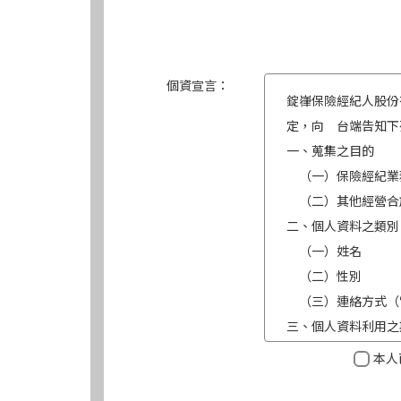
個資宣言：
錠嵂保險經紀人股份
定，向 台端告知下
一、蒐集之目的
（一）保險經紀業
（二）其他經營合
二、個人資料之類別
（一）姓名
（二）性別
（三）連絡方式（
三、個人資料利用之
（一）期間：蒐集
本人
（二）地區：中華