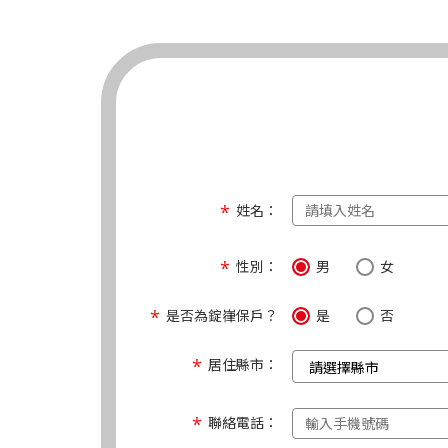
姓名：
性別：
男
女
是否為錠嵂保戶？
是
否
居住縣市：
聯絡電話：