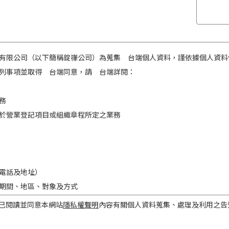
有限公司（以下簡稱錠嵂公司）為蒐集 台端個人資料，謹依據個人資料
列事項並取得 台端同意，請 台端詳閱：
務
於營業登記項目或組織章程所定之業務
電話及地址）
期間、地區、對象及方式
之目的存續期間及依法令規定應為保存之期間。
已閱讀並同意本網站
隱私權聲明
內容有關個人資料蒐集、處理及利用之告
民國境內。