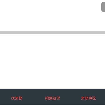
公司及所屬業務員、錠嵂公司合作廠商、依法有調查權機關或金融監理機
化機器或其他非自動化之方式。
第三條規定得行使之權利及方式
使之權利
公司向 台端所蒐集之個人資料，得向錠嵂公司行使下列權利，除法令另
求閱覽。
複製本。
或更正。
蒐集、處理或利用。
。
權利之方式
使上述權利時，得以書面方式向錠嵂公司申請，申請書面送達地址：台北巿松山
行使上述權利，而導致權益受損時，錠嵂公司將不負相關賠償責任。
擇提供個人資料時，不提供將對其權益之影響
找業務
網路投保
業務專區
選擇提供個人資料，惟如不提供或提供不完整時，基於蒐集目的業務之執