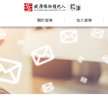
關於錠嵂
加入錠嵂