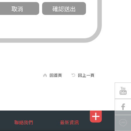
關。
有規定或履行契約所必要外，錠嵂公司不得
回首頁
回上一頁
區南京東路三段 311 號 5 樓。
聯絡我們
最新資訊
行，錠嵂公司將有可能延後、提供未完整或