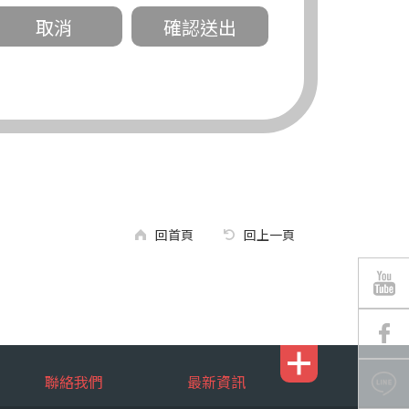
關。
有規定或履行契約所必要外，錠嵂公司不得
回首頁
回上一頁
區南京東路三段 311 號 5 樓。
聯絡我們
最新資訊
行，錠嵂公司將有可能延後、提供未完整或