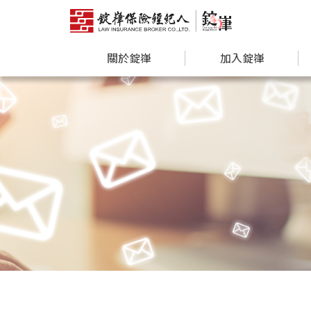
關於錠嵂
加入錠嵂