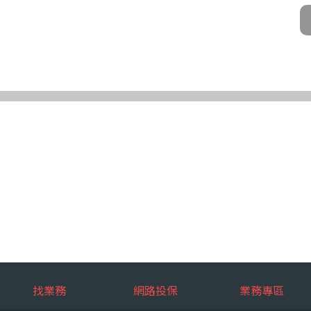
公司及所屬業務員、錠嵂公司合作廠商、依法有調查權機關或金融監理機
化機器或其他非自動化之方式。
第三條規定得行使之權利及方式
使之權利
公司向 台端所蒐集之個人資料，得向錠嵂公司行使下列權利，除法令另
求閱覽。
複製本。
或更正。
蒐集、處理或利用。
。
權利之方式
使上述權利時，得以書面方式向錠嵂公司申請，申請書面送達地址：台北巿松山
行使上述權利，而導致權益受損時，錠嵂公司將不負相關賠償責任。
擇提供個人資料時，不提供將對其權益之影響
找業務
網路投保
業務專區
選擇提供個人資料，惟如不提供或提供不完整時，基於蒐集目的業務之執