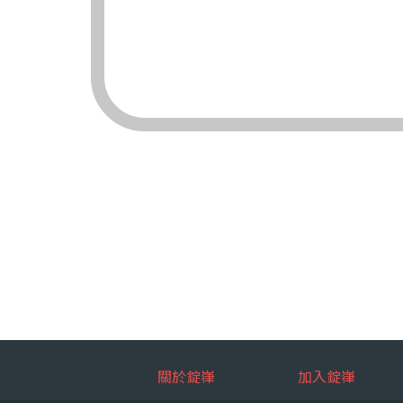
（三）對象：錠嵂
（四）方式：自動
四、當事人依個資法
（一）當事人得行
台端就錠嵂
拒絕：
查詢或請
請求製給
請求補充
請求停止
請求刪除
（二）當事人行使
台端如欲行
如：台端因
五、當事人得自由選
關於錠嵂
加入錠嵂
如：台端得自由