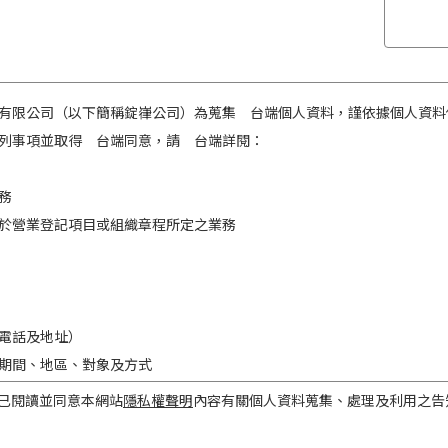
有限公司（以下簡稱錠嵂公司）為蒐集 台端個人資料，謹依據個人資料
列事項並取得 台端同意，請 台端詳閱：
務
於營業登記項目或組織章程所定之業務
電話及地址）
期間、地區、對象及方式
之目的存續期間及依法令規定應為保存之期間。
已閱讀並同意本網站
隱私權聲明
內容有關個人資料蒐集、處理及利用之告
民國境內。