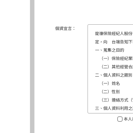
個資宣言：
錠嵂保險經紀人股份
定，向 台端告知下
一、蒐集之目的
（一）保險經紀業
（二）其他經營合
二、個人資料之類別
（一）姓名
（二）性別
（三）連絡方式（
三、個人資料利用之
（一）期間：蒐集
本人
（二）地區：中華