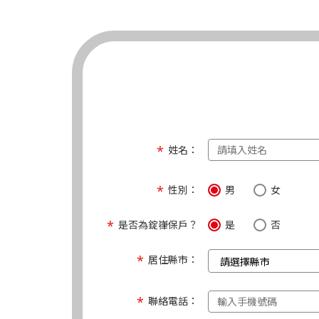
姓名：
性別：
男
女
是否為錠嵂保戶？
是
否
居住縣市：
聯絡電話：