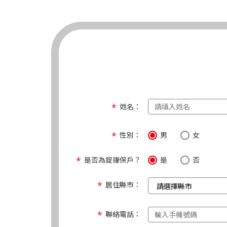
姓名：
性別：
男
女
是否為錠嵂保戶？
是
否
居住縣市：
聯絡電話：