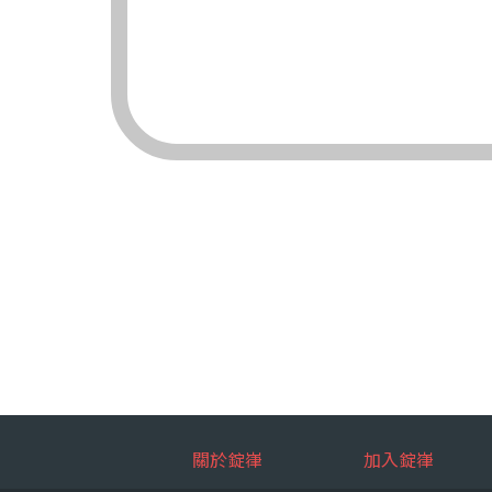
（三）對象：錠嵂
（四）方式：自動
四、當事人依個資法
（一）當事人得行
台端就錠嵂
拒絕：
查詢或請
請求製給
請求補充
請求停止
請求刪除
（二）當事人行使
台端如欲行
如：台端因
五、當事人得自由選
關於錠嵂
加入錠嵂
如：台端得自由