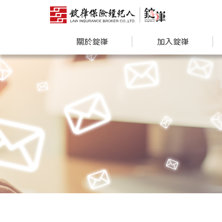
關於錠嵂
加入錠嵂