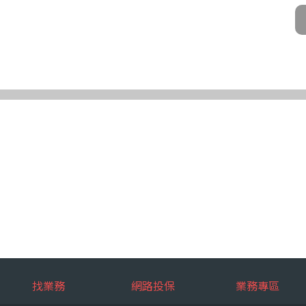
公司及所屬業務員、錠嵂公司合作廠商、依法有調查權機關或金融監理機
化機器或其他非自動化之方式。
第三條規定得行使之權利及方式
使之權利
公司向 台端所蒐集之個人資料，得向錠嵂公司行使下列權利，除法令另
求閱覽。
複製本。
或更正。
蒐集、處理或利用。
。
權利之方式
使上述權利時，得以書面方式向錠嵂公司申請，申請書面送達地址：台北巿松山
行使上述權利，而導致權益受損時，錠嵂公司將不負相關賠償責任。
擇提供個人資料時，不提供將對其權益之影響
找業務
網路投保
業務專區
選擇提供個人資料，惟如不提供或提供不完整時，基於蒐集目的業務之執