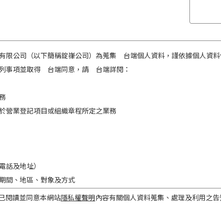
有限公司（以下簡稱錠嵂公司）為蒐集 台端個人資料，謹依據個人資料
列事項並取得 台端同意，請 台端詳閱：
務
於營業登記項目或組織章程所定之業務
電話及地址）
期間、地區、對象及方式
之目的存續期間及依法令規定應為保存之期間。
已閱讀並同意本網站
隱私權聲明
內容有關個人資料蒐集、處理及利用之告
民國境內。