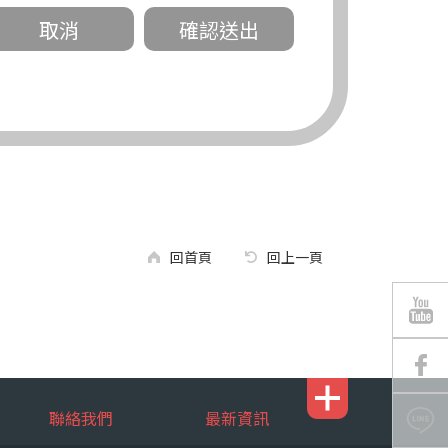
關。
有規定或履行契約所必要外，錠嵂公司不得
回首頁
回上一頁
區南京東路三段 311 號 5 樓。
聯絡我們
最新資訊
行，錠嵂公司將有可能延後、提供未完整或