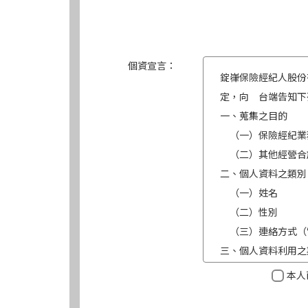
個資宣言：
錠嵂保險經紀人股份
定，向 台端告知下
一、蒐集之目的
（一）保險經紀業
（二）其他經營合
二、個人資料之類別
（一）姓名
（二）性別
（三）連絡方式（
三、個人資料利用之
（一）期間：蒐集
本人
（二）地區：中華