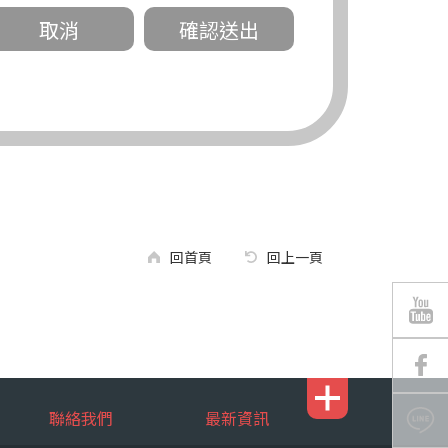
關。
有規定或履行契約所必要外，錠嵂公司不得
回首頁
回上一頁
區南京東路三段 311 號 5 樓。
聯絡我們
最新資訊
行，錠嵂公司將有可能延後、提供未完整或