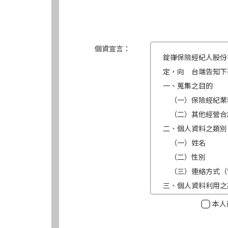
個資宣言：
錠嵂保險經紀人股份
定，向 台端告知下
一、蒐集之目的
（一）保險經紀業
（二）其他經營合
二、個人資料之類別
（一）姓名
（二）性別
（三）連絡方式（
三、個人資料利用之
（一）期間：蒐集
本人
（二）地區：中華