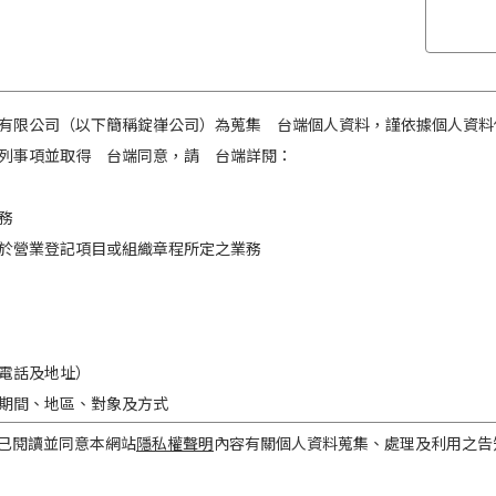
有限公司（以下簡稱錠嵂公司）為蒐集 台端個人資料，謹依據個人資料
列事項並取得 台端同意，請 台端詳閱：
務
於營業登記項目或組織章程所定之業務
電話及地址）
期間、地區、對象及方式
之目的存續期間及依法令規定應為保存之期間。
已閱讀並同意本網站
隱私權聲明
內容有關個人資料蒐集、處理及利用之告
民國境內。