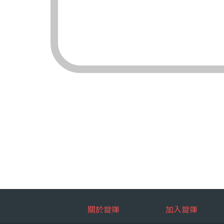
（三）對象：錠嵂
（四）方式：自動
四、當事人依個資法
（一）當事人得行
台端就錠嵂
拒絕：
查詢或請
請求製給
請求補充
請求停止
請求刪除
（二）當事人行使
台端如欲行
如：台端因
五、當事人得自由選
關於錠嵂
加入錠嵂
如：台端得自由