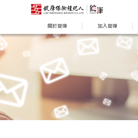
關於錠嵂
加入錠嵂