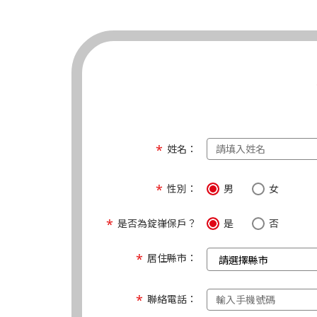
姓名：
性別：
男
女
是否為錠嵂保戶？
是
否
居住縣市：
聯絡電話：