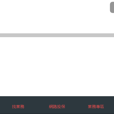
公司及所屬業務員、錠嵂公司合作廠商、依法有調查權機關或金融監理機
化機器或其他非自動化之方式。
第三條規定得行使之權利及方式
使之權利
公司向 台端所蒐集之個人資料，得向錠嵂公司行使下列權利，除法令另
求閱覽。
複製本。
或更正。
蒐集、處理或利用。
。
權利之方式
使上述權利時，得以書面方式向錠嵂公司申請，申請書面送達地址：台北巿松山
行使上述權利，而導致權益受損時，錠嵂公司將不負相關賠償責任。
擇提供個人資料時，不提供將對其權益之影響
找業務
網路投保
業務專區
選擇提供個人資料，惟如不提供或提供不完整時，基於蒐集目的業務之執