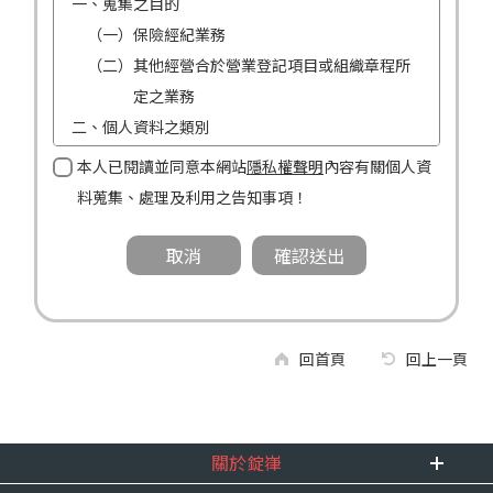
一、蒐集之目的
（一）保險經紀業務
（二）其他經營合於營業登記項目或組織章程所
定之業務
二、個人資料之類別
（一）姓名
本人已閱讀並同意本網站
隱私權聲明
內容有關個人資
（二）性別
料蒐集、處理及利用之告知事項！
（三）連絡方式（電話及地址）
三、個人資料利用之期間、地區、對象及方式
（一）期間：蒐集之目的存續期間及依法令規定
應為保存之期間。
（二）地區：中華民國境內。
回首頁
回上一頁
（三）對象：錠嵂公司及所屬業務員、錠嵂公司
合作廠商、依法有調查權機關或金融監理
機關。
關於錠嵂
（四）方式：自動化機器或其他非自動化之方