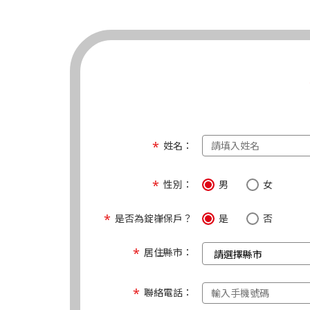
姓名：
性別：
男
女
是否為錠嵂保戶？
是
否
居住縣市：
聯絡電話：