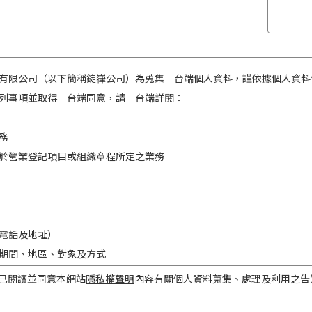
有限公司（以下簡稱錠嵂公司）為蒐集 台端個人資料，謹依據個人資料
列事項並取得 台端同意，請 台端詳閱：
務
於營業登記項目或組織章程所定之業務
電話及地址）
期間、地區、對象及方式
之目的存續期間及依法令規定應為保存之期間。
已閱讀並同意本網站
隱私權聲明
內容有關個人資料蒐集、處理及利用之告
民國境內。