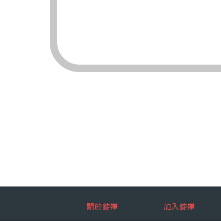
（三）對象：錠嵂
（四）方式：自動
四、當事人依個資法
（一）當事人得行
台端就錠嵂
拒絕：
查詢或請
請求製給
請求補充
請求停止
請求刪除
（二）當事人行使
台端如欲行
如：台端因
五、當事人得自由選
關於錠嵂
加入錠嵂
如：台端得自由