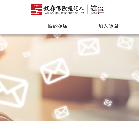
關於錠嵂
加入錠嵂