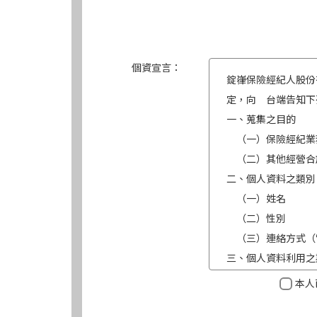
個資宣言：
錠嵂保險經紀人股份
定，向 台端告知下
一、蒐集之目的
（一）保險經紀業
（二）其他經營合
二、個人資料之類別
（一）姓名
（二）性別
（三）連絡方式（
三、個人資料利用之
（一）期間：蒐集
本人
（二）地區：中華