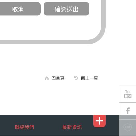
關。
有規定或履行契約所必要外，錠嵂公司不得
回首頁
回上一頁
區南京東路三段 311 號 5 樓。
聯絡我們
最新資訊
行，錠嵂公司將有可能延後、提供未完整或