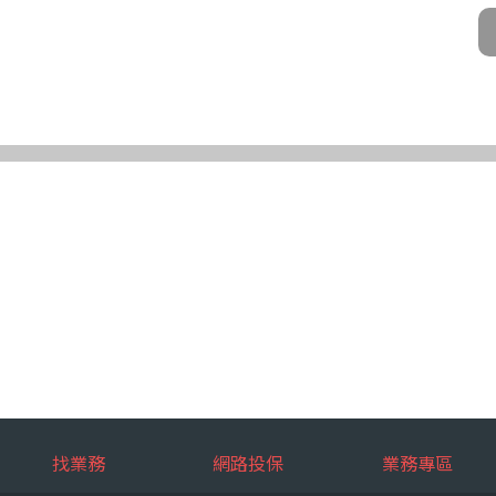
公司及所屬業務員、錠嵂公司合作廠商、依法有調查權機關或金融監理機
化機器或其他非自動化之方式。
第三條規定得行使之權利及方式
使之權利
公司向 台端所蒐集之個人資料，得向錠嵂公司行使下列權利，除法令另
求閱覽。
複製本。
或更正。
蒐集、處理或利用。
。
權利之方式
使上述權利時，得以書面方式向錠嵂公司申請，申請書面送達地址：台北巿松山
行使上述權利，而導致權益受損時，錠嵂公司將不負相關賠償責任。
擇提供個人資料時，不提供將對其權益之影響
找業務
網路投保
業務專區
選擇提供個人資料，惟如不提供或提供不完整時，基於蒐集目的業務之執