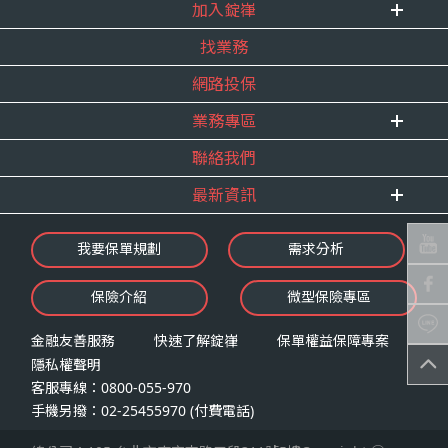
式。
加入錠嵂
企業資訊
四、當事人依個資法第三條規定得行使之權利及方
找業務
重要事跡
內勤招聘
式
得獎紀錄
網路投保
精英招募
（一）當事人得行使之權利
服務宣言
年度增員計畫
台端就錠嵂公司向 台端所蒐集之個人資
業務專區
合作夥伴
料，得向錠嵂公司行使下列權利，除法令
聯絡我們
E 線資源網
另有規定或履行契約所必要外，錠嵂公司
最新資訊
不得拒絕：
查詢或請求閱覽。
最新消息
我要保單規劃
需求分析
請求製給複製本。
錠嵂焦點
請求補充或更正。
保險介紹
微型保險專區
影音頻道
請求停止蒐集、處理或利用。
業務資源分享
請求刪除。
金融友善服務
快速了解錠嵂
保單權益保障專案
隱私權聲明
（二）當事人行使權利之方式
客服專線：0800-055-970
台端如欲行使上述權利時，得以書面方式
手機另撥：02-25455970 (付費電話)
向錠嵂公司申請，申請書面送達地址：台