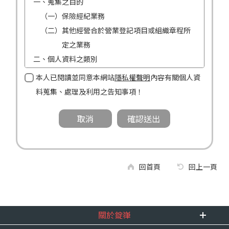
一、蒐集之目的
（一）保險經紀業務
（二）其他經營合於營業登記項目或組織章程所
定之業務
二、個人資料之類別
（一）姓名
本人已閱讀並同意本網站
隱私權聲明
內容有關個人資
（二）性別
料蒐集、處理及利用之告知事項！
（三）連絡方式（電話及地址）
三、個人資料利用之期間、地區、對象及方式
（一）期間：蒐集之目的存續期間及依法令規定
應為保存之期間。
（二）地區：中華民國境內。
回首頁
回上一頁
（三）對象：錠嵂公司及所屬業務員、錠嵂公司
合作廠商、依法有調查權機關或金融監理
機關。
關於錠嵂
（四）方式：自動化機器或其他非自動化之方