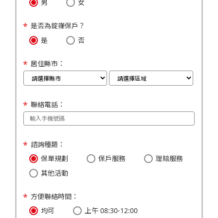
男
女
是否為錠嵂保戶？
是
否
居住縣市：
聯絡電話：
諮詢種類：
保單規劃
保戶服務
理賠服務
其他活動
方便聯絡時間：
均可
上午 08:30-12:00