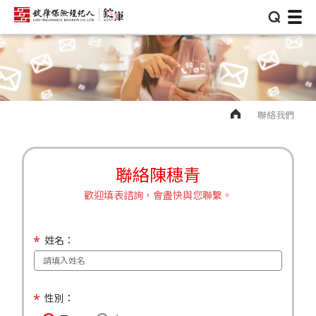
⌕
聯絡我們
聯絡陳穗青
歡迎填表諮詢，會盡快與您聯繫。
姓名：
性別：