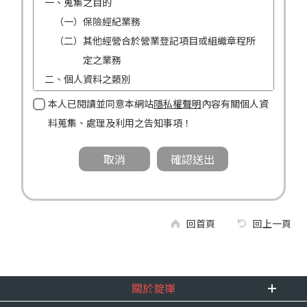
一、蒐集之目的
（一）保險經紀業務
（二）其他經營合於營業登記項目或組織章程所
定之業務
二、個人資料之類別
（一）姓名
本人已閱讀並同意本網站
隱私權聲明
內容有關個人資
（二）性別
料蒐集、處理及利用之告知事項！
（三）連絡方式（電話及地址）
三、個人資料利用之期間、地區、對象及方式
（一）期間：蒐集之目的存續期間及依法令規定
應為保存之期間。
（二）地區：中華民國境內。
回首頁
回上一頁
（三）對象：錠嵂公司及所屬業務員、錠嵂公司
合作廠商、依法有調查權機關或金融監理
機關。
關於錠嵂
（四）方式：自動化機器或其他非自動化之方