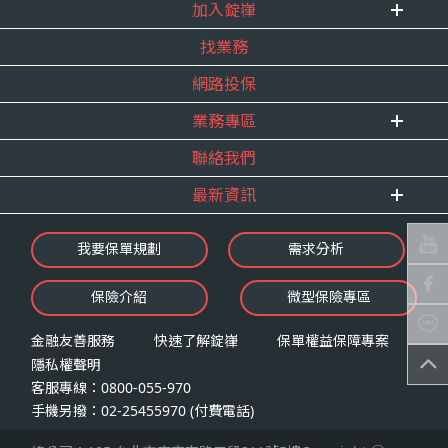
式。
加入錠嵂
企業資訊
四、當事人依個資法第三條規定得行使之權利及方
找業務
重要事跡
內勤招聘
式
得獎紀錄
網路投保
精英招募
（一）當事人得行使之權利
服務宣言
年度增員計畫
台端就錠嵂公司向 台端所蒐集之個人資
業務專區
合作夥伴
料，得向錠嵂公司行使下列權利，除法令
聯絡我們
E 線資源網
另有規定或履行契約所必要外，錠嵂公司
最新資訊
不得拒絕：
查詢或請求閱覽。
最新消息
我要保單規劃
需求分析
請求製給複製本。
錠嵂焦點
請求補充或更正。
保險介紹
微型保險專區
影音頻道
請求停止蒐集、處理或利用。
業務資源分享
請求刪除。
金融友善服務
快速了解錠嵂
保單權益保障專案
隱私權聲明
（二）當事人行使權利之方式
客服專線：0800-055-970
台端如欲行使上述權利時，得以書面方式
手機另撥：02-25455970 (付費電話)
向錠嵂公司申請，申請書面送達地址：台