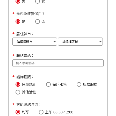
男
女
是否為錠嵂保戶？
是
否
居住縣市：
聯絡電話：
諮詢種類：
保單規劃
保戶服務
理賠服務
其他活動
方便聯絡時間：
均可
上午 08:30-12:00