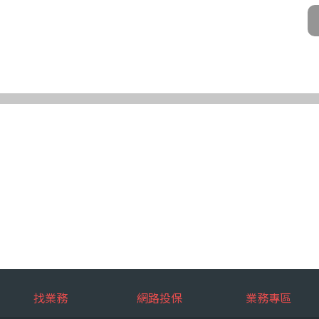
公司及所屬業務員、錠嵂公司合作廠商、依法有調查權機關或金融監理機
化機器或其他非自動化之方式。
第三條規定得行使之權利及方式
使之權利
公司向 台端所蒐集之個人資料，得向錠嵂公司行使下列權利，除法令另
求閱覽。
複製本。
或更正。
蒐集、處理或利用。
。
權利之方式
使上述權利時，得以書面方式向錠嵂公司申請，申請書面送達地址：台北巿松山
行使上述權利，而導致權益受損時，錠嵂公司將不負相關賠償責任。
擇提供個人資料時，不提供將對其權益之影響
找業務
網路投保
業務專區
選擇提供個人資料，惟如不提供或提供不完整時，基於蒐集目的業務之執