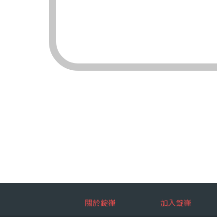
（三）對象：錠嵂
（四）方式：自動
四、當事人依個資法
（一）當事人得行
台端就錠嵂
拒絕：
查詢或請
請求製給
請求補充
請求停止
請求刪除
（二）當事人行使
台端如欲行
如：台端因
五、當事人得自由選
關於錠嵂
加入錠嵂
如：台端得自由