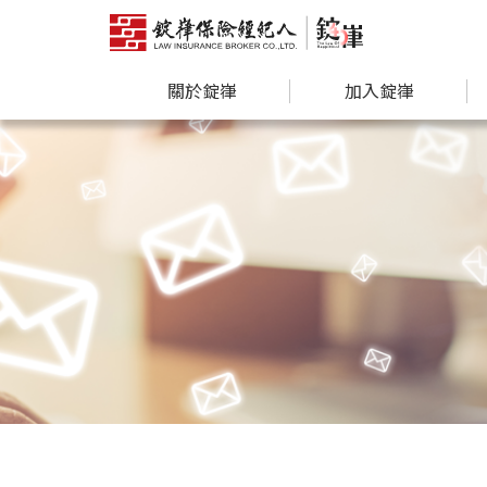
關於錠嵂
加入錠嵂