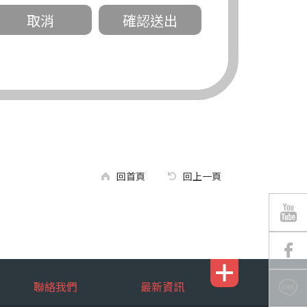
關。
有規定或履行契約所必要外，錠嵂公司不得
回首頁
回上一頁
區南京東路三段 311 號 5 樓。
聯絡我們
最新資訊
行，錠嵂公司將有可能延後、提供未完整或