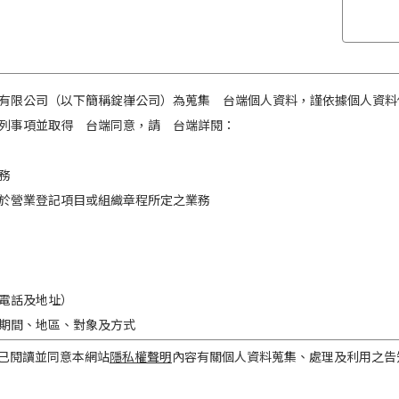
有限公司（以下簡稱錠嵂公司）為蒐集 台端個人資料，謹依據個人資料
列事項並取得 台端同意，請 台端詳閱：
務
於營業登記項目或組織章程所定之業務
電話及地址）
期間、地區、對象及方式
之目的存續期間及依法令規定應為保存之期間。
已閱讀並同意本網站
隱私權聲明
內容有關個人資料蒐集、處理及利用之告
民國境內。