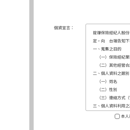
個資宣言：
錠嵂保險經紀人股份
定，向 台端告知下
一、蒐集之目的
（一）保險經紀業
（二）其他經營合
二、個人資料之類別
（一）姓名
（二）性別
（三）連絡方式（
三、個人資料利用之
（一）期間：蒐集
本人
（二）地區：中華