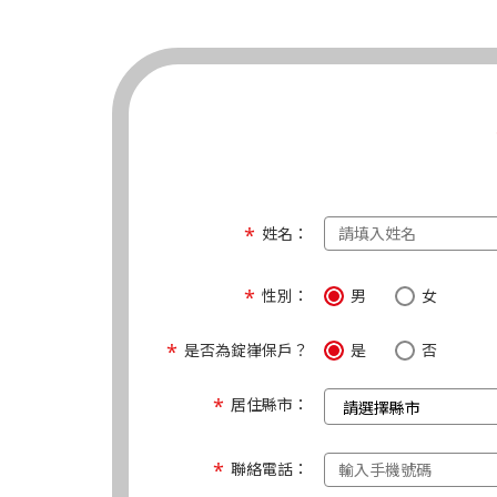
姓名：
性別：
男
女
是否為錠嵂保戶？
是
否
居住縣市：
聯絡電話：